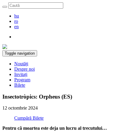
hu
ro
en
Toggle navigation
Noutăți
Despre noi
Invitați
Program
Bilete
Insectotròpics: Orpheus (ES)
12 octombrie 2024
Cumpără Bilete
Pentru că moartea este deja un lucru al trecutului…