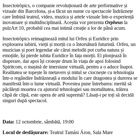
Insectotròpics, o companie revoluționară de arte performative și
vizuale din Barcelona, și-a făcut un nume cu spectacole îndrăznețe
care îmbină teatrul, video, muzica și artele vizuale într-o experiență
inovatoare și multidisciplinară. Aceștia vor prezenta
Orpheus
la
pulzArt 10, probabil cea mai intimă creație a lor de până acum.
Insectotròpics reimaginează mitul lui Orfeu și Euridice prin
explorarea iubirii, vieții și morții cu o întorsătură futuristă. Orfeu, un
muzician și poet legendar ale cărui melodii pot curba natura și
emoțiile, își pierde iubita Euridice în fața morții. El plonjează în
disperare, dar apoi își croiește drum în viața de apoi folosind
Spiritcom, o mașină de imersiune virtuală, pentru a o aduce înapoi.
Realitatea se topește în metavers și mitul se ciocnește cu tehnologia
într-o regândire îndrăzneață a modului în care dragostea și durerea se
manifestă într-o lume virtuală. Povestea pune întrebarea: merită să
păcălești moartea cu ajutorul tehnologiei sau mortalitatea, trăirea
clipă de clipă, este opera de artă supremă? Lăsați-i pe toți să decidă
singuri după spectacol.
Data:
12 octombrie, sâmbătă, 19:00
Locul de desfășurare:
Teatrul Tamási Áron, Sala Mare