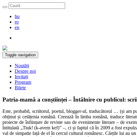
hu
ro
en
Toggle navigation
Noutăți
Despre noi
Invitați
Program
Bilete
Patria-mamă a conștiinței – Întâlnire cu publicul: sc
Este, probabil, scriitorul, poetul, blogger-ul, traducătorul … (și am
obținut și cetățenia română. Creează în limba română, traduce litera
proiecte de înființare de reviste sau de evenimente literare – de exem
întitulată „Tiuk! (k-avem kef)” –, ci și faptul că în 2009 a fost expul
val de simpatie față de el în cercul cultural românesc. Cărțile lui au un 