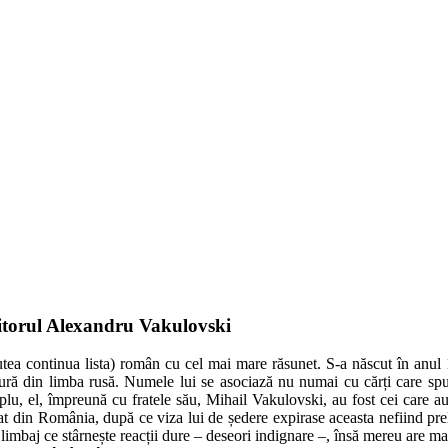
riitorul Alexandru Vakulovski
 putea continua lista) român cu cel mai mare răsunet. S-a născut în anu
tură din limba rusă. Numele lui se asociază nu numai cu cărți care spun
plu, el, împreună cu fratele său, Mihail Vakulovski, au fost cei care a
zat din România, după ce viza lui de ședere expirase aceasta nefiind pre
limbaj ce stârnește reacții dure – deseori indignare –, însă mereu are mai m