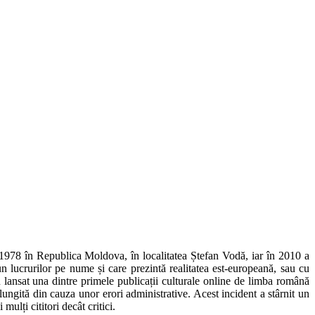
l 1978 în Republica Moldova, în localitatea Ștefan Vodă, iar în 2010 a
 lucrurilor pe nume și care prezintă realitatea est-europeană, sau cu
u lansat una dintre primele publicații culturale online de limba română
lungită din cauza unor erori administrative. Acest incident a stârnit un
ulți cititori decât critici.