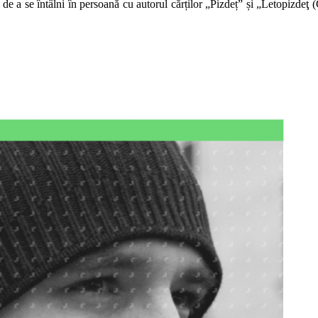
 a se întâlni în persoană cu autorul cărților „Pizdeț” și „Letopizdeţ (Ca