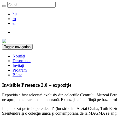
hu
ro
en
Toggle navigation
Noutăți
Despre noi
Invitați
Program
Bilete
Invisible Presence 2.0 – expoziție
Expoziția a fost selectată exclusiv din colecțiile Centrului Muzeal F
ne apropiem de arta contemporană. Expoziția a luat ființă pe baza proi
Inițial bazat pe trei opere de artă (lucrările lui Ásztai Csaba, Tóth Es
Szentendre și o colecție unică și contemporană de la MAGMA se anga