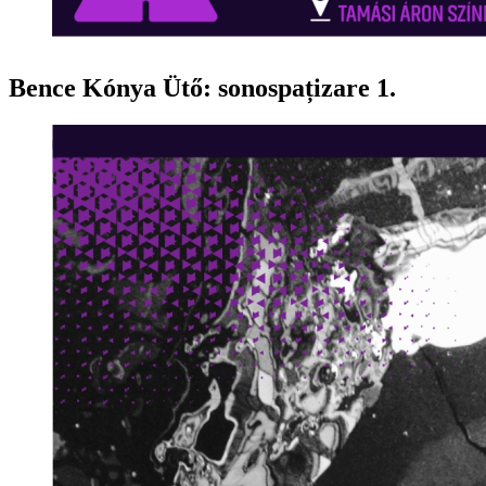
Bence Kónya Ütő: sonospațizare 1.