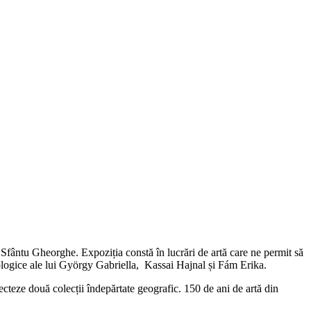
fântu Gheorghe. Expoziția constă în lucrări de artă care ne permit să
dologice ale lui György Gabriella, Kassai Hajnal și Fám Erika.
necteze două colecții îndepărtate geografic. 150 de ani de artă din