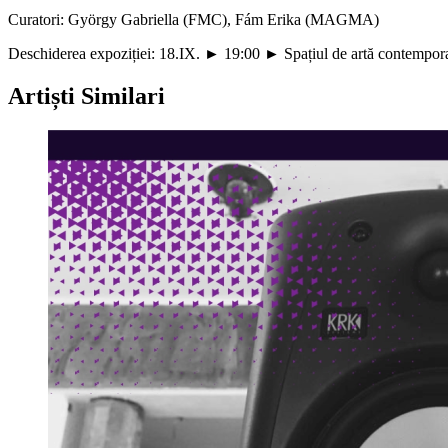
Curatori: György Gabriella (FMC), Fám Erika (MAGMA)
Deschiderea expoziției: 18.IX. ► 19:00 ► Spațiul de artă conte
Artiști Similari