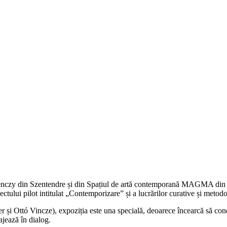
erenczy din Szentendre și din Spațiul de artă contemporană MAGMA din S
ectului pilot intitulat „Contemporizare” și a lucrărilor curative și meto
zter și Ottó Vincze), expoziția este una specială, deoarece încearcă să co
jează în dialog.