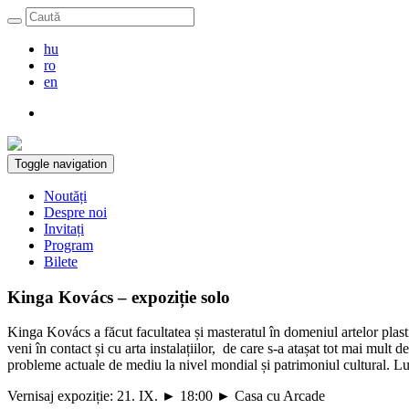
hu
ro
en
Toggle navigation
Noutăți
Despre noi
Invitați
Program
Bilete
Kinga Kovács – expoziție solo
Kinga Kovács a făcut facultatea și masteratul în domeniul artelor plastic
veni în contact și cu arta instalațiilor, de care s-a atașat tot mai mult 
probleme actuale de mediu la nivel mondial și patrimoniul cultural. Lucră
Vernisaj expoziție: 21. IX. ► 18:00 ► Casa cu Arcade