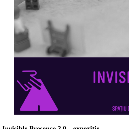
Invisible Presence 2.0 – expoziție