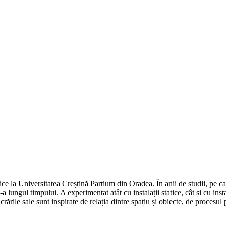
e la Universitatea Creștină Partium din Oradea. În anii de studii, pe care
de-a lungul timpului. A experimentat atât cu instalații statice, cât și cu in
rile sale sunt inspirate de relația dintre spațiu și obiecte, de procesul pr