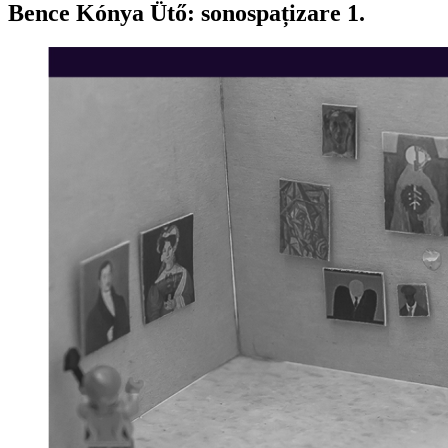
Bence Kónya Ütő: sonospațizare 1.