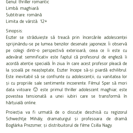
Genul: thriller romantic
Limbă: maghiară
Subtitrare: română
Limita de vârstă: 12+
Sinopsis:
Eszter se străduiește să treacă prin încercările adolescenței
sprijinându-se pe lumea benzilor desenate japoneze. Îi observă
pe colegi dintr-o perspectivă exterioară, ceea ce îi este cu
adevărat semnificativ este faptul că profesorul de engleză îi
acordă atenție specială. În ziua în care acest profesor pleacă de
la școală pe neașteptate, Eszter începe să-și piardă echilibrul.
Este inevitabil să se confrunte cu adolescenții, cu vanitatea lor
și cu propriile sale sentimente incoerente. Filmul Sper să mori
data viitoare 🙂 este primul thriller adolescent maghiar, este
povestea tensionată a unei iubiri care se transformă în
hărțuială online.
Proiecția va fi urmată de o discuție deschisă cu regizorul
Schwechtje Mihály, dramaturgul și profesoara de dramă
Boglárka Prezsmer, și distribuitorul de filme Csilla Nagy.