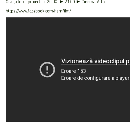
Ora și locul proiecției: 20. IX. ► 21:00 ► Cinema Arta
https://www.facebook.com/rlsmfilm/