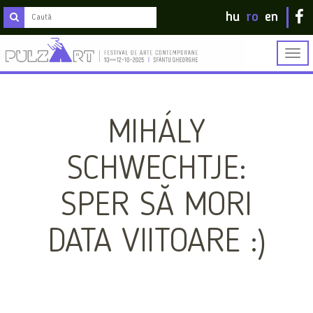
hu
ro
en
Togg
navig
MIHÁLY
SCHWECHTJE:
SPER SĂ MORI
DATA VIITOARE :)