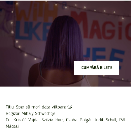
CUMPĂRĂ BILETE
Titlu: Sper să mori data viitoare 🙂
Regizor: Mihály Schwechtje
Cu: Kristóf Vajda, Szilvia Herr, Csaba Polgár, Judit Schell, Pál
Mácsai