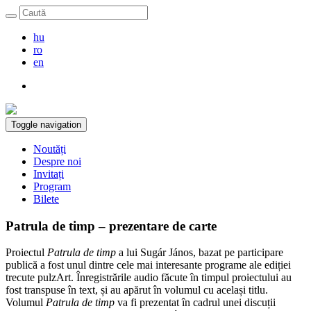
hu
ro
en
Toggle navigation
Noutăți
Despre noi
Invitați
Program
Bilete
​​Patrula de timp – prezentare de carte
Proiectul
Patrula de timp
a lui Sugár János, bazat pe participare
publică a fost unul dintre cele mai interesante programe ale ediției
trecute pulzArt. Înregistrările audio făcute în timpul proiectului au
fost transpuse în text, și au apărut în volumul cu același titlu.
Volumul
Patrula de timp
va fi prezentat în cadrul unei discuții