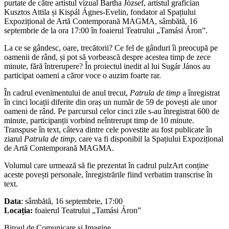
purtate de către artistul vizual Bartha József, artistul grafician
Kusztos Attila și Kispál Ágnes-Evelin, fondator al Spațiului
Expozițional de Artă Contemporană MAGMA, sâmbătă, 16
septembrie de la ora 17:00 în foaierul Teatrului „Tamási Áron”.
La ce se gândesc, oare, trecătorii? Ce fel de gânduri îi preocupă pe
oamenii de rând, și pot să vorbească despre acestea timp de zece
minute, fără întrerupere? În proiectul inedit al lui Sugár János au
participat oameni a căror voce o auzim foarte rar.
În cadrul evenimentului de anul trecut,
Patrula de timp
a înregistrat
în cinci locații diferite din oraș un număr de 59 de povești ale unor
oameni de rând. Pe parcursul celor cinci zile s-au înregistrat 600 de
minute, participanții vorbind neîntrerupt timp de 10 minute.
Transpuse în text, câteva dintre cele povestite au fost publicate în
ziarul
Patrula de timp
, care va fi disponibil la Spațiului Expozițional
de Artă Contemporană MAGMA.
Volumul care urmează să fie prezentat în cadrul pulzArt conține
aceste povești personale, înregistrările fiind verbatim transcrise în
text.
Data
: sâmbătă, 16 septembrie, 17:00
Locația:
foaierul Teatrului „Tamási Áron”
Biroul de Comunicare şi Imagine