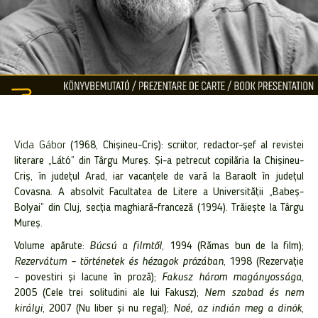
Vida Gábor
(1968, Chișineu-Criș): scriitor, redactor-șef al revistei
literare
„Látó” din Târgu Mureș
. Și-a petrecut copilăria la Chișineu-
Criș, în județul Arad, iar vacanțele de vară la Baraolt în judeţul
Covasna. A absolvit
Facultatea de Litere a Universității „Babeș-
Bolyai” din Cluj, secția maghiară-franceză (1994). Trăiește la Târgu
Mureș.
Volume apărute:
Búcsú a filmtől
, 1994 (Rămas bun de la film);
Rezervátum – történetek és hézagok prózában
, 1998 (Rezervație
–
povestiri și lacune în proză);
Fakusz
három magányossága
,
2005 (Cele trei solitudini ale lui Fakusz);
Nem szabad és nem
királyi
, 2007 (Nu liber și nu regal);
Noé, az indián meg a dinók
,