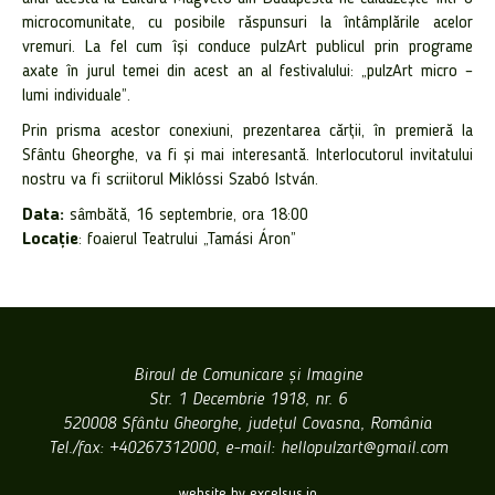
microcomunitate, cu posibile răspunsuri la întâmplările acelor
vremuri. La fel cum își conduce pulzArt publicul prin programe
axate în jurul temei din acest an al festivalului: „pulzArt micro –
lumi individuale”.
Prin prisma acestor conexiuni, prezentarea cărții, în premieră la
Sfântu Gheorghe, va fi și mai interesantă. Interlocutorul invitatului
nostru va fi scriitorul Miklóssi Szabó István.
Data:
sâmbătă, 16 septembrie, ora 18:00
Locaţie
: foaierul Teatrului „Tamási Áron”
Biroul de Comunicare şi Imagine
Str. 1 Decembrie 1918, nr. 6
520008 Sfântu Gheorghe, judeţul Covasna, România
Tel./fax: +40267312000, e-mail: hellopulzart@gmail.com
website by excelsus.io