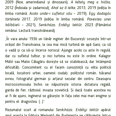
2009 (Noe, amerindianul și dinozaurii);
A kétely meg a hiába
,
2012 (Îndoiala și zadarnicul);
Ahol az ő lelke
, 2013, 2019 (ediția în
limba română:
Acolo unde-i sufletul său
– 2019),
Egy dadogás
története
2017, 2019 (ediția în limba română:
Povestea unei
bâlbâieli
– 2021),
Senkiháza.
Erdélyi lektűr
, 2023
(Pământul
nimănui. Lectură transilvăneană)
„În vara anului
1936 un tânăr inginer din București sosește
într-un
orășel din Transilvania, la cea mai mică turbină de apă Ganz, ca să
o vadă și ca să-și încerce norocul. Ajunge acolo cu acte în regulă,
dar cu sufletul tulbur, și nici turbina nu este în ordine.
Kalagor
Máté sau Matei Călugăru dorește să se stabilească
, dar întâmpină
dificultăți
.
Concomitent cu el facem cunoștință cu elita politică
locală, locuitorii urbei, oamenii ciudați, polițistul român, băcanul
evreu, fotograful german și arțarul secular din centru. Deasupra
microcosmosului închis se năpustește istoria: dictatura regală,
garda de fier, războiul, invazia sovietică. Și dacă toate acestea nu
ar fi de ajuns, inginerul se găsește în fața celei mai mari enigme și
pentru el: dragostea. (…)
”
Rezumatul scurt al romanului
Senkiháza.
Erdélyi lektűr
apărut
anul acesta la Editura Magvető din Budapesta ne călăuzește într-o