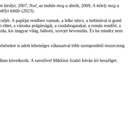
 királyi
, 2007;
Noé, az indián meg a dinók
, 2009;
A kétely meg a
délyi lektűr
(2023
).
éjét. A papírjai rendben vannak, a lelke nincs, a turbinával is gond
 elitet, a városka polgárságát, a csodabogarakat, a román rendőrt, a
sgárda, kis magyar világ, háború, szovjet bevonulás. És ha mindez nem
ténésekre is adott lehetséges válaszaival több szempontból összecseng
an következik. A szerzővel Miklóssi Szabó István író beszélget.