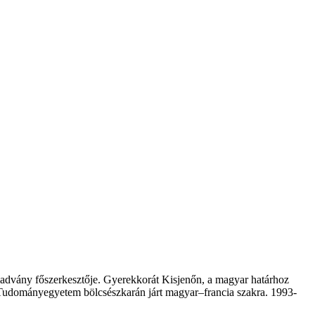
 kiadvány főszerkesztője. Gyerekkorát Kisjenőn, a magyar határhoz
i Tudományegyetem bölcsészkarán járt magyar–francia szakra. 1993-