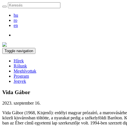
hu
ro
en
Toggle navigation
Hírek
Rólunk
Meghívottak
Program
Jegyek
Vida Gábor
2023. szeptember 16.
Vida Gábor
(1968, Kisjenő): erdélyi magyar prózaíró, a marosvásárhel
közeli kisvárosban töltötte, a nyarakat pedig a székelyföldi Baróto
ban az Éber című egyetemi lap szerkesztője volt. 1994-ben szerzett d