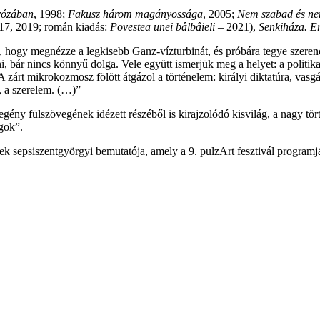
rózában
, 1998;
Fakusz
három magányossága
, 2005;
Nem szabad és nem
17, 2019; román kiadás:
Povestea unei bâlbâieli
– 2021),
Senkiháza.
Er
 hogy megnézze a legkisebb Ganz-vízturbinát, és próbára tegye szerencs
, bár nincs könnyű dolga. Vele együtt ismerjük meg a helyet: a politikai
. A zárt mikrokozmosz fölött átgázol a történelem: királyi diktatúra, va
, a szerelem. (…)
”
gény fülszövegének idézett részéből is kirajzolódó kisvilág, a nagy tör
ágok”.
sepsiszentgyörgyi bemutatója, amely a 9. pulzArt fesztivál programjáb