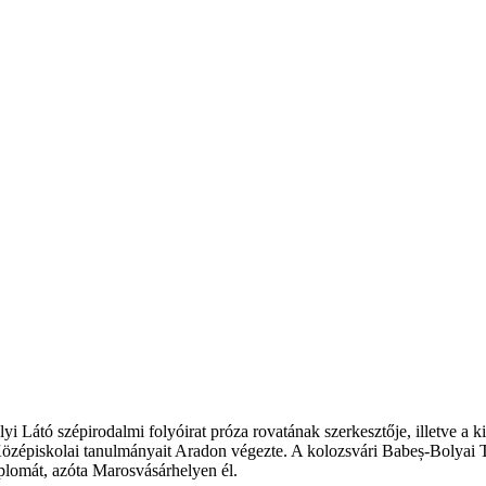
yi Látó szépirodalmi folyóirat próza rovatának szerkesztője, illetve a
n. Középiskolai tanulmányait Aradon végezte. A kolozsvári Babeș-Bolya
iplomát, azóta Marosvásárhelyen él.