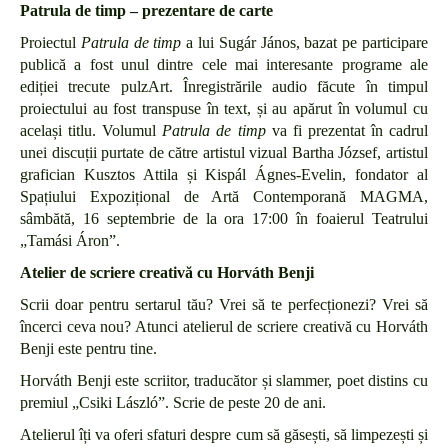
Patrula de timp – prezentare de carte
Proiectul
Patrula de timp
a lui Sugár János, bazat pe participare
publică a fost unul dintre cele mai interesante programe ale
ediției trecute pulzArt. Înregistrările audio făcute în timpul
proiectului au fost transpuse în text, și au apărut în volumul cu
același titlu. Volumul
Patrula de timp
va fi prezentat în cadrul
unei discuții purtate de către artistul vizual Bartha József, artistul
grafician Kusztos Attila și Kispál Ágnes-Evelin, fondator al
Spațiului Expozițional de Artă Contemporană MAGMA,
sâmbătă, 16 septembrie de la ora 17:00 în foaierul Teatrului
„Tamási Áron”.
Atelier de scriere creativă cu Horváth Benji
Scrii doar pentru sertarul tău? Vrei să te perfecționezi? Vrei să
încerci ceva nou? Atunci atelierul de scriere creativă cu Horváth
Benji este pentru tine.
Horváth Benji este scriitor, traducător și slammer, poet distins cu
premiul „Csiki László”. Scrie de peste 20 de ani.
Atelierul îți va oferi sfaturi despre cum să găsești, să limpezești și