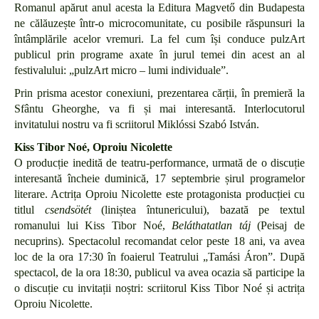
Romanul apărut anul acesta la Editura Magvető din Budapesta
ne călăuzește într-o microcomunitate, cu posibile răspunsuri la
întâmplările acelor vremuri. La fel cum își conduce pulzArt
publicul prin programe axate în jurul temei din acest an al
festivalului: „pulzArt micro – lumi individuale”.
Prin prisma acestor conexiuni, prezentarea cărții, în premieră la
Sfântu Gheorghe, va fi și mai interesantă. Interlocutorul
invitatului nostru va fi scriitorul Miklóssi Szabó István.
Kiss Tibor Noé, Oproiu Nicolette
O producție inedită de teatru-performance, urmată de o discuție
interesantă încheie duminică, 17 septembrie șirul programelor
literare. Actrița Oproiu Nicolette este protagonista producției cu
titlul
csendsötét
(liniștea întunericului), bazată pe textul
romanului lui Kiss Tibor Noé,
Beláthatatlan táj
(Peisaj de
necuprins). Spectacolul recomandat celor peste 18 ani, va avea
loc de la ora 17:30 în foaierul Teatrului „Tamási Áron”. După
spectacol, de la ora 18:30, publicul va avea ocazia să participe la
o discuție cu invitații noștri: scriitorul Kiss Tibor Noé și actrița
Oproiu Nicolette.