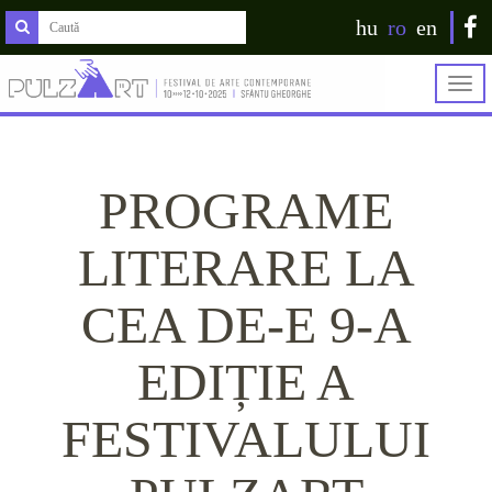
hu
ro
en
Togg
navig
PROGRAME
LITERARE LA
CEA DE-E 9-A
EDIȚIE A
FESTIVALULUI