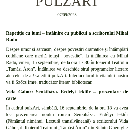
PULZART
07/09/2023
Repetiție cu lumi – întâlnire cu publicul a scriitorului Mihai
Radu
Despre umor și sarcasm, despre povestiri dramatice și întâmplări
cotidiene care merită totuși „povestite”, la întâlnirea cu Mihai
Radu, vineri, 15 septembrie, de la ora 17:30 în foaierul Teatrului
„Tamási Áron”. Întâlnirea va deschide șirul programelor literare
ale celei de a 9-a ediții pulzArt. Interlocutorul invitatului nostru
va fi Szőcs Imre, traducător literar, bibliotecar.
Vida Gábor:
Senkiháza. Erdélyi lektűr
– prezentare de
carte
În cadrul pulzArt, sâmbătă, 16 septembrie, de la ora 18 va avea
loc prezentarea noului roman Senkiháza. Erdélyi lektűr
(Pământul nimănui. Lectură transilvăneană) a scriitorului Vida
Gábor, în foaierul Teatrului „Tamási Áron” din Sfântu Gheorghe