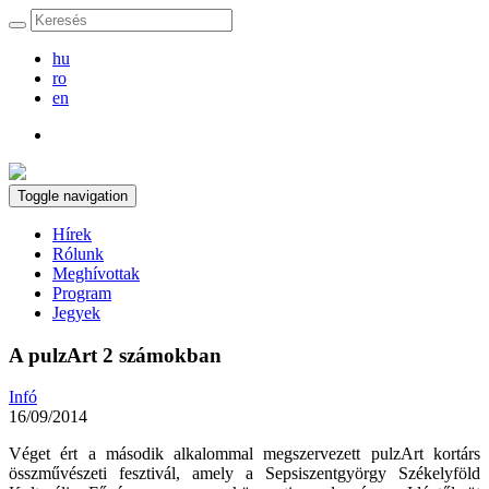
hu
ro
en
Toggle navigation
Hírek
Rólunk
Meghívottak
Program
Jegyek
A pulzArt 2 számokban
Infó
16/09/2014
Véget ért a második alkalommal megszervezett pulzArt kortárs
összművészeti fesztivál, amely a Sepsiszentgyörgy Székelyföld