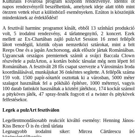
Kulturális Fővárosa program központi rendezvénye. Idéntől öt
napos rendezvényről beszélhetünk, amelynek ideje alatt több mint
ötezren vettek részt a különböző eseményeken. Ezúton is köszönjük
mindenkinek az érdeklődést!
A fesztivál harminc programot kínált, ebből 13 színházi produkció
volt, 5 irodalmi rendezvény, 4 tárlatmegnyitó, 2 koncert. Ezek
mellett az Ex-Chartában zajló pulzArt Session 16 zenei fellépőt
látott vendégül, köztük olyan nemzetközi sztárokat, mint a brit
Reeps One és a japán Anchorsong, akik először jártak Romániában.
Ugyancsak országos premiernek számít a svájci Baccala Clown
részvétele a pulzArton, a kortárs bohóc társulat még nem lépett fel
Romániában. A fesztivált 28 fős csapat szervezte a Városimázs Iroda
koordinálásával, munkájukat 36 önkéntes segítette. A fellépők száma
159 volt. 1500 papír-sótartót osztottak ki a városban, 5000 méter
szalagot használtak fel a pókháló építésre, 1000 méternyi, vagyis
100 darab fatönköt használtak a köztéri játékhoz, 174 kockát számol
a pityköves játék, 47 spray-festék fogyott el a twister és pitykövek
felfestésekor.
Legek a pulzArt fesztiválon
Legellentmondásosabb reakciót kiváltó esemény: Henning János-
Kiss Bence Ő is én című tárlata
Legnagyobb irodalmi siker: Mircea Cărtărescu író
közönségtalálkozója