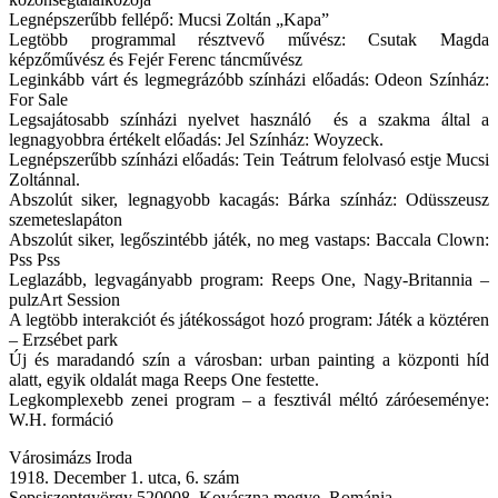
Legnépszerűbb fellépő: Mucsi Zoltán „Kapa”
Legtöbb programmal résztvevő művész: Csutak Magda
képzőművész és Fejér Ferenc táncművész
Leginkább várt és legmegrázóbb színházi előadás: Odeon Színház:
For Sale
Legsajátosabb színházi nyelvet használó és a szakma által a
legnagyobbra értékelt előadás: Jel Színház: Woyzeck.
Legnépszerűbb színházi előadás: Tein Teátrum felolvasó estje Mucsi
Zoltánnal.
Abszolút siker, legnagyobb kacagás: Bárka színház: Odüsszeusz
szemeteslapáton
Abszolút siker, legőszintébb játék, no meg vastaps: Baccala Clown:
Pss Pss
Leglazább, legvagányabb program: Reeps One, Nagy-Britannia –
pulzArt Session
A legtöbb interakciót és játékosságot hozó program: Játék a köztéren
– Erzsébet park
Új és maradandó szín a városban: urban painting a központi híd
alatt, egyik oldalát maga Reeps One festette.
Legkomplexebb zenei program – a fesztivál méltó záróeseménye:
W.H. formáció
Városimázs Iroda
1918. December 1. utca, 6. szám
Sepsiszentgyörgy 520008, Kovászna megye, Románia