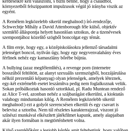
kérdéseikre kell válaszolni, s bízni benne, hogy a családból,
környezetből felszippantott impulzusok végül jó irányba viszik az
egyént.
A Remélem legközelebb sikerül meghalnod:) író-rendezője,
Schwechtje Mihály a David Attenborough féle külső, objektív
szemlélő álláspontja helyett hasonlóan sztoikus, de a tizenévesek
szempontjához közelítő szögből boncolgat egy témát.
A film ereje, hogy egy, a középiskolásokra jellemző társadalmi
jelenséget boncol, nyilván úgy, hogy egy negyvenvalahány éves
férfinek nehéz egy kamaszlány bőrébe bújnia.
A bullying (azaz megfélemlítés), a revenge porn (internetre
bosszúból feltöltött, az alanyt szexuális szemszögből, hozzájárulása
nélkül prezentáló képanyag) olyan jelenségek, amelyek léteznek,
egy-két extrémebb esetet leszámítva pedig nem foglalkoznak velük.
Sokan próbálkoztak hasonló sztorikkal, pl. Radu Muntean rendező
az Alice T-vel, azonban nehéz a szájbarágást elkerülni, a kioktatás
valahogy minduntalan kilóg. A Remélem legközelebb sikerül
meghalnod:) ezt a golyót szerencsésen elkerüli és egy csavart is
belevisz a sztoriba. Nem túl részletes karakterrajzzal, viszont jó
színészi munkával elkészített játékfilmet kapunk, amely alapjaiban
akár ilyen formában is megtörténhetett volna.
Külső szemlélőként a legjobb kérdés amit feltehetünk, hogy valóban