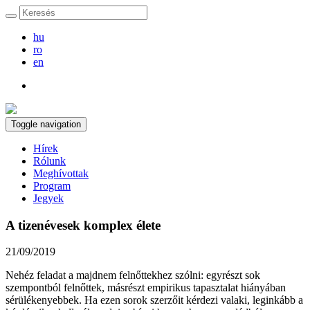
hu
ro
en
Toggle navigation
Hírek
Rólunk
Meghívottak
Program
Jegyek
A tizenévesek komplex élete
21/09/2019
Nehéz feladat a majdnem felnőttekhez szólni: egyrészt sok
szempontból felnőttek, másrészt empirikus tapasztalat hiányában
sérülékenyebbek. Ha ezen sorok szerzőit kérdezi valaki, leginkább a