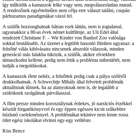
így működik a kamaszok lelke vagy sem, megválaszolatlan marad.
A rendezőnek egyértelműen nem célja erre választ találni, csupán
párhuzamos paradigmákat vázol fel.
A szülők borzonghatnak bátran ezek láttán, nem is jogtalanul,
ugyanakkor a 80-as évek német kultfilmje, az Uli Edel által
rendezett Christiane F. – Wir Kinder von Banhof Zoo valósága
sokkal brutálisabb. Az üzenet a legtöbb hasonló filmben ugyanaz: a
felnőtté válás kihívásaira nincsenek abszolút válaszok, minden
generáció más falakba ütközik, a szülők, akikre elviekben
támaszkodni kellene, pedig nem értik a probléma mibenlétét, nem
tudják a megoldásokat.
A kamaszok élete nehéz, a felnőttek pedig csak a pálya széléről
drukkolhatnak. A Schwechtje Mihály által felvetett problémák
aktuálisnak tűnnek, ha az alanyoknak nem is, de legalább a
szüleiknek szolgálnak párválasszal.
A film persze minden korosztálynak érdekes, jó narrációs érzékkel
készült forgatókönyvvel és egy éppen egészen kicsit szűkebbre
húzható cselekménnyel. A problémákat tekintve nem lenne rossz
ötlet egész iskolákat elvinni egy-egy vetítésre.
Kiss Bence