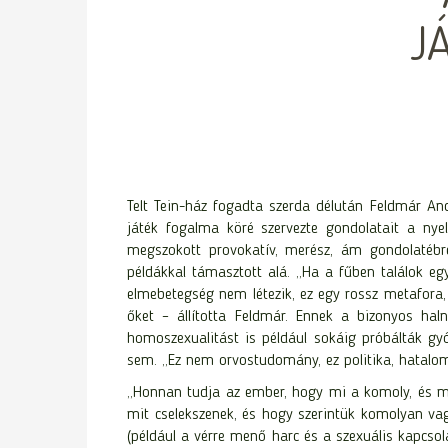
J
Telt Tein-ház fogadta szerda délután Feldmár An
játék fogalma köré szervezte gondolatait a nyel
megszokott provokatív, merész, ám gondolatébres
példákkal támasztott alá. „Ha a fűben találok eg
elmebetegség nem létezik, ez egy rossz metafora, n
őket – állította Feldmár. Ennek a bizonyos haln
homoszexualitást is például sokáig próbálták gyó
sem. „Ez nem orvostudomány, ez politika, hatalom”
„Honnan tudja az ember, hogy mi a komoly, és mi 
mit cselekszenek, és hogy szerintük komolyan vag
(például a vérre menő harc és a szexuális kapcso