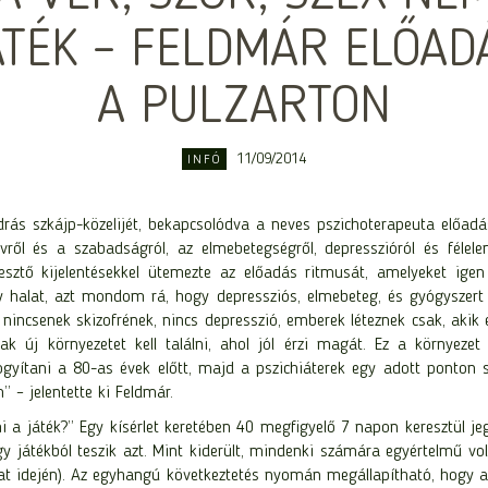
ÁTÉK – FELDMÁR ELŐAD
A PULZARTON
11/09/2014
INFÓ
drás szkájp-közelijét, bekapcsolódva a neves pszichoterapeuta előad
vről és a szabadságról, az elmebetegségről, depresszióról és félel
ztő kijelentésekkel ütemezte az előadás ritmusát, amelyeket igen 
y halat, azt mondom rá, hogy depressziós, elmebeteg, és gyógyszert
incsenek skizofrének, nincs depresszió, emberek léteznek csak, akik e
ak új környezetet kell találni, ahol jól érzi magát. Ez a környez
gyítani a 80-as évek előtt, majd a pszichiáterek egy adott ponton 
 – jelentette ki Feldmár.
a játék?” Egy kísérlet keretében 40 megfigyelő 7 napon keresztül j
y játékból teszik azt. Mint kiderült, mindenki számára egyértelmű vol
lat idején). Az egyhangú következtetés nyomán megállapítható, hogy