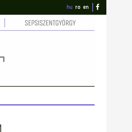
hu
ro
en
M