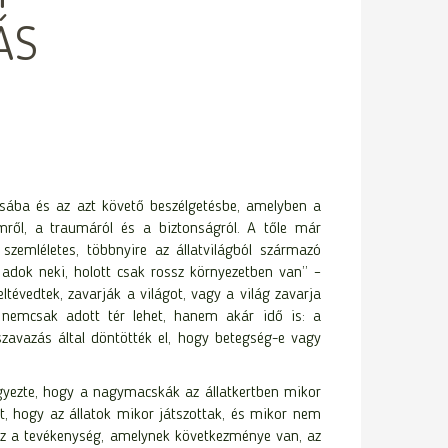
ÁS
ásába és az azt követő beszélgetésbe, amelyben a
emről, a traumáról és a biztonságról. A tőle már
szemléletes, többnyire az állatvilágból származó
 adok neki, holott csak rossz környezetben van” –
ltévedtek, zavarják a világot, vagy a világ zavarja
et nemcsak adott tér lehet, hanem akár idő is: a
szavazás által döntötték el, hogy betegség-e vagy
egyezte, hogy a nagymacskák az állatkertben mikor
t, hogy az állatok mikor játszottak, és mikor nem
 az a tevékenység, amelynek következménye van, az