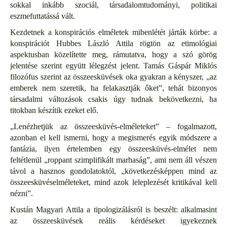
sokkal inkább szociál, társadalomtudományi, politikai
eszmefuttatássá vált.
Kezdetnek a konspirációs elméletek mibenlétét járták körbe: a
konspirációt Hubbes László Attila rögtön az etimológiai
aspektusban közelítette meg, rámutatva, hogy a szó görög
jelentése szerint együtt lélegzést jelent. Tamás Gáspár Miklós
filozófus szerint az összeesküvések oka gyakran a kényszer, „az
emberek nem szeretik, ha felakasztják őket”, tehát bizonyos
társadalmi változások csakis úgy tudnak bekövetkezni, ha
titokban készítik ezeket elő.
„Lenézhetjük az összeesküvés-elméleteket” – fogalmazott,
azonban el kell ismerni, hogy a megismerés egyik módszere a
fantázia, ilyen értelemben egy összeesküvés-elmélet nem
feltétlenül „roppant szimplifikált marhaság”, ami nem áll vészen
távol a hasznos gondolatoktól, „következésképpen mind az
összeesküvéselméleteket, mind azok leleplezését kritikával kell
nézni”.
Kustán Magyari Attila a tipologizálásról is beszélt: alkalmasint
az összeesküvések reális kérdéseket igyekeznek