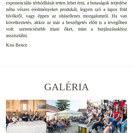
exponenciális térhódítását tetten lehet érni, a butaságok terjedése
néha vészes eredményeket produkál, legyen szó a lapos föld
hívőkről, vagy éppen az oltásellenes mozgalomról. Ha van
következtetés, akkor az már a beszélgetés előtt is a levegőben
volt: szerencsésebb irtani őket, mint a burjánzásukhoz
asszisztálni.
Kiss Bence
GALÉRIA