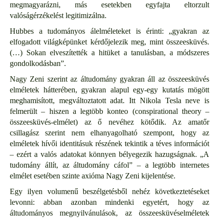
megmagyarázni, más esetekben egyfajta eltorzult
valóságérzékelést legitimizálna.
Hubbes a tudományos álelméleteket is érinti: „gyakran az
elfogadott világképünket kérdőjelezik meg, mint összeesküvés.
(…) Sokan elveszítették a hitüket a tanulásban, a módszeres
gondolkodásban”.
Nagy Zeni szerint az áltudomány gyakran áll az összeesküvés
elméletek hátterében, gyakran alapul egy-egy kutatás mögött
meghamisított, megváltoztatott adat. Itt Nikola Tesla neve is
felmerült – hiszen a legtöbb konteo (conspirational theory –
összeesküvés-elmélet) az ő nevéhez kötődik. Az amatőr
csillagász szerint nem elhanyagolható szempont, hogy az
elméletek hívői identitásuk részének tekintik a téves információt
– ezért a valós adatokat könnyen bélyegezik hazugságnak. „A
tudomány állít, az áltudomány cáfol” – a legtöbb internetes
elmélet esetében szinte axióma Nagy Zeni kijelentése.
Egy ilyen volumenű beszélgetésből nehéz következtetéseket
levonni: abban azonban mindenki egyetért, hogy az
áltudományos megnyilvánulások, az összeesküvéselméletek