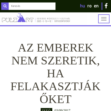
hu
ro
en
Togg
navig
AZ EMBEREK
NEM SZERETIK,
HA
FELAKASZTJÁK
ŐKET
03/09/2017
INFÓ