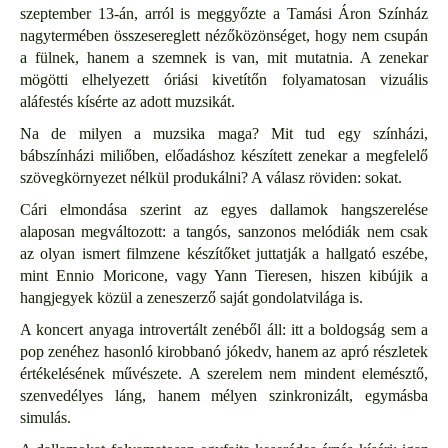
szeptember 13-án, arról is meggyőzte a Tamási Áron Színház
nagytermében összesereglett nézőközönséget, hogy nem csupán
a fülnek, hanem a szemnek is van, mit mutatnia. A zenekar
mögötti elhelyezett óriási kivetítőn folyamatosan vizuális
aláfestés kísérte az adott muzsikát.
Na de milyen a muzsika maga? Mit tud egy színházi,
bábszínházi miliőben, előadáshoz készített zenekar a megfelelő
szövegkörnyezet nélkül produkálni? A válasz röviden: sokat.
Cári elmondása szerint az egyes dallamok hangszerelése
alaposan megváltozott: a tangós, sanzonos melódiák nem csak
az olyan ismert filmzene készítőket juttatják a hallgató eszébe,
mint Ennio Moricone, vagy Yann Tieresen, hiszen kibújik a
hangjegyek közül a zeneszerző saját gondolatvilága is.
A koncert anyaga introvertált zenéből áll: itt a boldogság sem a
pop zenéhez hasonló kirobbanó jókedv, hanem az apró részletek
értékelésének művészete. A szerelem nem mindent elemésztő,
szenvedélyes láng, hanem mélyen szinkronizált, egymásba
simulás.