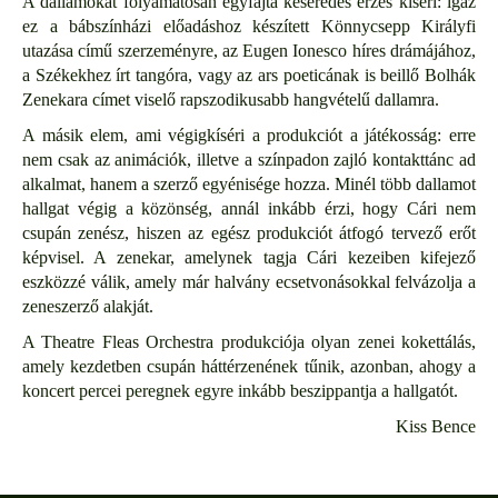
A dallamokat folyamatosan egyfajta keserédes érzés kíséri: igaz
ez a bábszínházi előadáshoz készített Könnycsepp Királyfi
utazása című szerzeményre, az Eugen Ionesco híres drámájához,
a Székekhez írt tangóra, vagy az ars poeticának is beillő Bolhák
Zenekara címet viselő rapszodikusabb hangvételű dallamra.
A másik elem, ami végigkíséri a produkciót a játékosság: erre
nem csak az animációk, illetve a színpadon zajló kontakttánc ad
alkalmat, hanem a szerző egyénisége hozza. Minél több dallamot
hallgat végig a közönség, annál inkább érzi, hogy Cári nem
csupán zenész, hiszen az egész produkciót átfogó tervező erőt
képvisel. A zenekar, amelynek tagja Cári kezeiben kifejező
eszközzé válik, amely már halvány ecsetvonásokkal felvázolja a
zeneszerző alakját.
A Theatre Fleas Orchestra produkciója olyan zenei kokettálás,
amely kezdetben csupán háttérzenének tűnik, azonban, ahogy a
koncert percei peregnek egyre inkább beszippantja a hallgatót.
Kiss Bence