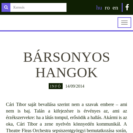
hu
ro
en
Togg
navig
BÁRSONYOS
HANGOK
14/09/2014
INFÓ
Cári Tibor saját bevallása szerint nem a szavak embere – ami
nem is baj. Talán a kifejezésre is érvényes az, ami az
érzékszervekre: ha a látás tompul, erősödik a hallás. Akármi is az
oka, Cári Tibor a zene nyelvén könnyedén kommunikál. A
Theatre Fleas Orchestra sepsiszentgyörgyi bemutatkozása során,