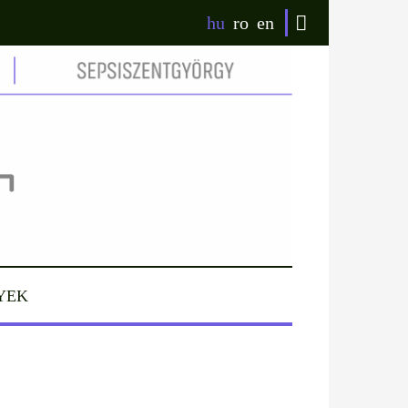
hu
ro
en
YEK