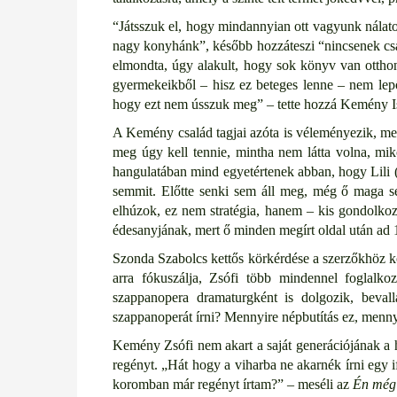
“Játsszuk el, hogy mindannyian ott vagyunk nálatok
nagy konyhánk”, később hozzáteszi “nincsenek csal
elmondta, úgy alakult, hogy sok könyv van otthon, 
gyermekeikből – hisz ez beteges lenne – nem lepőd
hogy ezt nem ússzuk meg” – tette hozzá Kemény I
A Kemény család tagjai azóta is véleményezik, me
meg úgy kell tennie, mintha nem látta volna, mik
hangulatában mind egyetértenek abban, hogy Lili (
semmit. Előtte senki sem áll meg, még ő maga se
elhúzok, ez nem stratégia, hanem – kis gondolkozá
édesanyjának, mert ő minden megírt oldal után ad 
Szonda Szabolcs kettős körkérdése a szerzőkhöz köz
arra fókuszálja, Zsófi több mindennel foglalk
szappanopera dramaturgként is dolgozik, beval
szappanoperát írni? Mennyire népbutítás ez, mennyir
Kemény Zsófi nem akart a saját generációjának a ha
regényt. „Hát hogy a viharba ne akarnék írni egy i
koromban már regényt írtam?” – meséli az
Én még