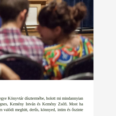
Megye Könyvtár dísztermébe, holott mi mindannyian
y Ágnes, Kemény István és Kemény Zsófi. Most ha
 valódi meghitt, derűs, könnyed, intim és őszinte