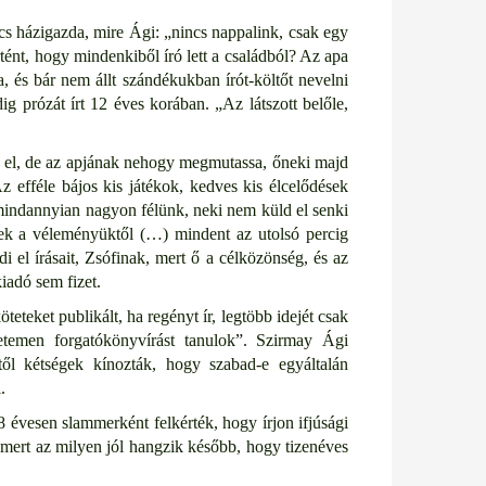
lcs házigazda, mire Ági: „nincs nappalink, csak egy
ént, hogy mindenkiből író lett a családból? Az apa
a, és bár nem állt szándékukban írót-költőt nevelni
g prózát írt 12 éves korában. „Az látszott belőle,
a el, de az apjának nehogy megmutassa, őneki majd
 efféle bájos kis játékok, kedves kis élcelődések
 mindannyian nagyon félünk, neki nem küld el senki
gek a véleményüktől (…) mindent az utolsó percig
 el írásait, Zsófinak, mert ő a célközönség, és az
iadó sem fizet.
teket publikált, ha regényt ír, legtöbb idejét csak
etemen forgatókönyvírást tanulok”. Szirmay Ági
ől kétségek kínozták, hogy szabad-e egyáltalán
.
8 évesen slammerként felkérték, hogy írjon ifjúsági
, mert az milyen jól hangzik később, hogy tizenéves