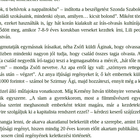
, ti behívtok a nappalitokba” – indította a beszélgetést Szonda Szabo
ádi szokásaink, mindenki olyan, amilyen… kicsit bolond”. Miként tört
ezeket használták is, így hát korán kialakult az írás-olvasás kultúráj
ött meg, amikor 7-8-9 éves korukban verseket kezdtek írni, Lili pedi
stván.
gmutatják egymásnak írásaikat, néha Zsófi küldi Áginak, hogy olvass
özben mindenki nagyon jól tudja, hogy család összes tagja olvasta. Az
a család negyedik író-tagja) teszi a legmagasabbra a mércét, „hát tőle
m” – mondja Zsófi nevetve. Az apa erről így vall: „szörnyen rette
s után – végzet”. Az anya ifjúsági regényeket ír, ő két embernek küldi
1000 forintot – számol be Szirmay Ági, majd hozzáteszi, ennyit még a k
el álló műfajokra vonatkozott. Míg Kemény István többnyire versesköte
ozik egyszerre. „A slam a gyerekkorom, most a filmművészeti egy
lása szerint meghasonult emberként tekint magára, már a kezdetekt
e szolgáljuk ki a kapitalista rendszert ezzel? – kérdezi keserű szájízzel
ngja lenni, de akarva akaratlanul belekerült ebbe a szerepbe, amint 1
fjúsági regényt, hiszen mindig 20 éves korom előtt akartam publikálni
 sosem
című regényének keletkezési történetét.