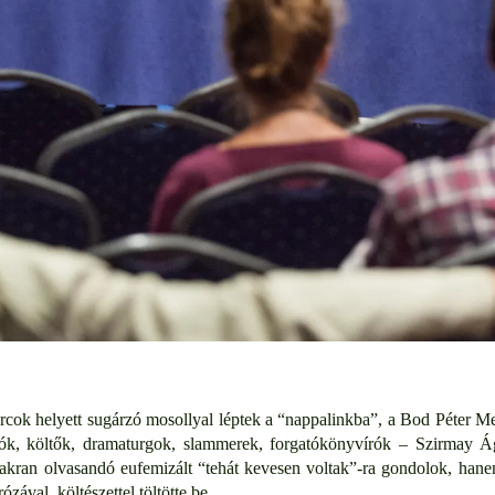
arcok helyett sugárzó mosollyal léptek a “nappalinkba”, a Bod Péter 
 írók, költők, dramaturgok, slammerek, forgatókönyvírók – Szirma
yakran olvasandó eufemizált “tehát kevesen voltak”-ra gondolok, hanem
ózával, költészettel töltötte be.