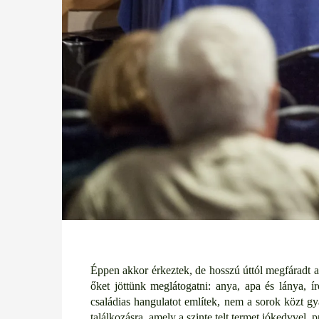
Éppen akkor érkeztek, de hosszú úttól megfáradt 
őket jöttünk meglátogatni: anya, apa és lánya,
családias hangulatot említek, nem a sorok közt g
találkozásra, amely a szinte telt termet jókedvvel, pr