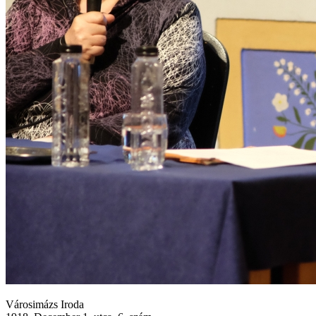
Városimázs Iroda