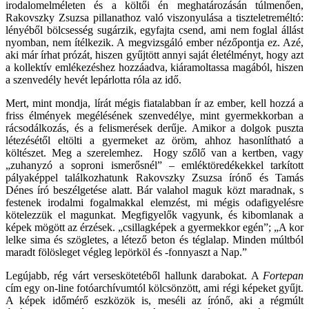
irodalomelméleten és a költői én meghatározásán túlmenően,
Rakovszky Zsuzsa pillanathoz való viszonyulása a tiszteletreméltó:
lényéből bölcsesség sugárzik, egyfajta csend, ami nem foglal állást
nyomban, nem ítélkezik. A megvizsgáló ember nézőpontja ez. Azé,
aki már írhat prózát, hiszen gyűjtött annyi saját életélményt, hogy azt
a kollektív emlékezéshez hozzáadva, kiáramoltassa magából, hiszen
a szenvedély hevét lepárlotta róla az idő.
Mert, mint mondja, lírát mégis fiatalabban ír az ember, kell hozzá a
friss élmények megélésének szenvedélye, mint gyermekkorban a
rácsodálkozás, és a felismerések derűje. Amikor a dolgok puszta
létezésétől eltölti a gyermeket az öröm, ahhoz hasonlítható a
költészet. Meg a szerelemhez. Hogy szőlő van a kertben, vagy
„zuhanyzó a soproni ismerősnél” – emléktöredékekkel tarkított
pályaképpel találkozhatunk Rakovszky Zsuzsa írónő és Tamás
Dénes író beszélgetése alatt. Bár valahol maguk közt maradnak, s
festenek irodalmi fogalmakkal elemzést, mi mégis odafigyelésre
kötelezzük el magunkat. Megfigyelők vagyunk, és kibomlanak a
képek mögött az érzések. „csillagképek a gyermekkor egén”; „A kor
lelke sima és szögletes, a létező beton és téglalap. Minden múltból
maradt fölösleget végleg lepörköl és -fonnyaszt a Nap.”
Legújabb, rég várt verseskötetéből hallunk darabokat. A
Fortepan
cím egy on-line fotóarchívumtól kölcsönzött, ami régi képeket gyűjt.
A képek időmérő eszközök is, meséli az írónő, aki a régmúlt