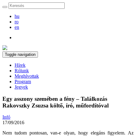
hu
ro
en
Toggle navigation
Hírek
Rólunk
Meghívottak
Program
Jegyek
Egy asszony szemében a fény – Találkozás
Rakovszky Zsuzsa költő, író, műfordítóval
Infó
17/09/2016
Nem tudom pontosan, van-e olyan, hogy elegáns figyelem. Az