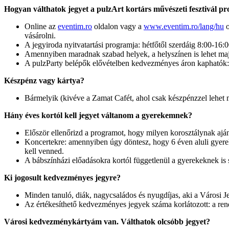
Hogyan válthatok jegyet a pulzArt kortárs művészeti fesztivál p
Online az
eventim.ro
oldalon
vagy a
www.eventim.ro/lang/hu
o
vásárolni.
A jegyiroda nyitvatartási programja: hétfőtől szerdáig 8:00-16:
Amennyiben maradnak szabad helyek, a helyszínen is lehet majd 
A pulzParty belépők elővételben kedvezményes áron kaphatók
Készpénz vagy kártya?
Bármelyik (kivéve a Zamat Cafét, ahol csak készpénzzel lehet m
Hány éves kortól kell jegyet váltanom a gyerekemnek?
Először ellenőrizd a programot, hogy milyen korosztálynak aján
Koncertekre: amennyiben úgy döntesz, hogy 6 éven aluli gyereke
kell venned.
A bábszínházi előadásokra kortól függetlenül a gyerekeknek is 
Ki jogosult kedvezményes jegyre?
Minden tanuló, diák, nagycsaládos és nyugdíjas, aki a Városi Je
Az értékesíthető kedvezményes jegyek száma korlátozott: a re
Városi kedvezménykártyám van. Válthatok olcsóbb jegyet?