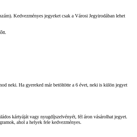
 szám). Kedvezményes jegyeket csak a Városi Jegyirodában lehet
őtt.
d neki. Ha gyereked már betöltötte a 6 évet, neki is külön jegyet
ádos kártyáját vagy nyugdíjszelvényét, fél áron vásárolhat jegyet.
ogramok, ahol a helyek fele kedvezményes.