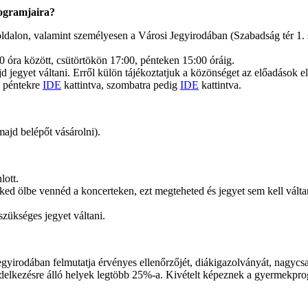
rogramjaira?
ldalon, valamint személyesen a Városi Jegyirodában (Szabadság tér 1.
00 óra között, csütörtökön 17:00, pénteken 15:00 óráig.
jegyet váltani. Erről külön tájékoztatjuk a közönséget az előadások el
: péntekre
IDE
kattintva, szombatra pedig
IDE
kattintva.
ajd belépőt vásárolni).
lott.
d ölbe vennéd a koncerteken, ezt megteheted és jegyet sem kell váltano
szükséges jegyet váltani.
gyirodában felmutatja érvényes ellenőrzőjét, diákigazolványát, nagycsal
ndelkezésre álló helyek legtöbb 25%-a. Kivételt képeznek a gyermekpr