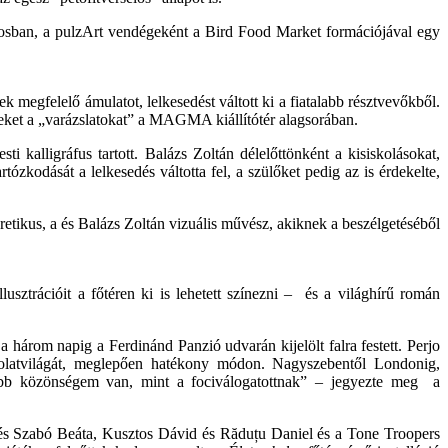
rosban, a pulzArt vendégeként a Bird Food Market formációjával egy
egfelelő ámulatot, lelkesedést váltott ki a fiatalabb résztvevőkből.
eket a „varázslatokat” a MAGMA kiállítótér alagsorában.
ti kalligráfus tartott. Balázs Zoltán délelőttönként a kisiskolásokat,
kodását a lelkesedés váltotta fel, a szülőket pedig az is érdekelte,
retikus, a és Balázs Zoltán vizuális művész, akiknek a beszélgetéséből
lusztrációit a főtéren ki is lehetett színezni – és a világhírű román
 három napig a Ferdinánd Panzió udvarán kijelölt falra festett. Perjo
ndolatvilágát, meglepően hatékony módon. Nagyszebentől Londonig,
yobb közönségem van, mint a fociválogatottnak” – jegyezte meg a
stés Szabó Beáta, Kusztos Dávid és Răduțu Daniel és a Tone Troopers