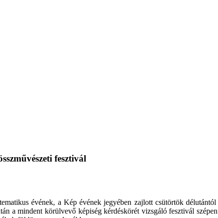
sszművészeti fesztivál
matikus évének, a Kép évének jegyében zajlott csütörtök délutántól v
tán a mindent körülvevő képiség kérdéskörét vizsgáló fesztivál szépen 