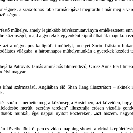
özönségnek, a szaxofonos több formációjával megfordult már meg a vá
közönségnek.
tő műhelye, amely leginkább bűvészmutatványra emlékeztetett, ennek m
e be közönségét, majd a gyerekek egyenként kipróbálhatták magukon ez
 azt a négynapos kalligráfiai műhelyt, amelyet Sorin Trăistaru bukares
dálatos világába, a háromnapos műhelymunkán a gyerekek kezdeti tartóz
rbejárta Patrovits Tamás animációs filmrendező, Orosz Anna Ida filmteo
erdélyi magyar.
a kínai származású, Angliában élő Shan Jiang illusztrátort – akinek il
ák.
tés során ismerhette meg a közönség a Hostelben, azt követően, hogy a
feledésbe merült, szerény tereken” illusztrálja erősen vizuális go
áthatók munkái, éjjel-nappal nyitott köztereken, „azt hiszem, nag
tán követhettünk öt perces video mapping showt, a virtuális épületfe