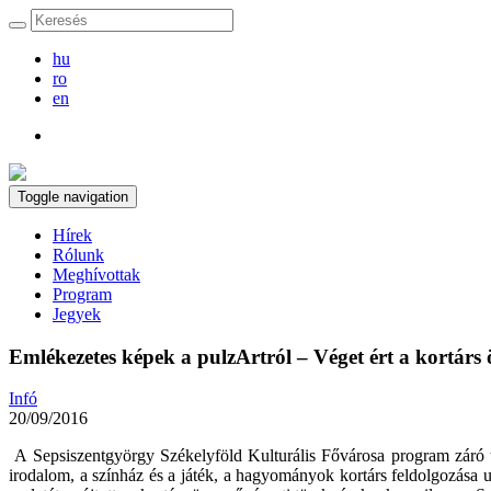
hu
ro
en
Toggle navigation
Hírek
Rólunk
Meghívottak
Program
Jegyek
Emlékezetes képek a pulzArtról – Véget ért a kortárs ö
Infó
20/09/2016
A Sepsiszentgyörgy Székelyföld Kulturális Fővárosa program záró te
irodalom, a színház és a játék, a hagyományok kortárs feldolgozása u