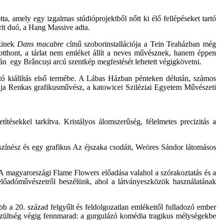
ta, amely egy izgalmas stúdióprojektből nőtt ki élő fellépéseket tartó
brit duó, a Hang Massive adta.
akinek
Dans macabre
című szoborinstallációja a Tein Teaházban még
tthont, a tárlat nem emléket állít a neves művésznek, hanem éppen
án egy Brâncuși arcú szentkép megfestését lehetett végigkövetni.
tó kiállítás első termébe. A Lábas Házban pénteken délután, számos
 Kaja Renkas grafikusművész, a katowicei Sziléziai Egyetem Művészeti
ésekkel tarkítva. Kristályos álomszerűség, félelmetes precizitás a
áncszínész és egy grafikus Az éjszaka csodáit, Weöres Sándor látomásos
 A magyarországi Flame Flowers előadása valahol a szórakoztatás és a
 előadóművészetről beszélünk, ahol a látványeszközök használatának
bb a 20. század felgyűlt és feldolgozatlan emlékeitől fulladozó ember
 feszültség végig fennmarad: a gurgulázó komédia tragikus mélységekbe