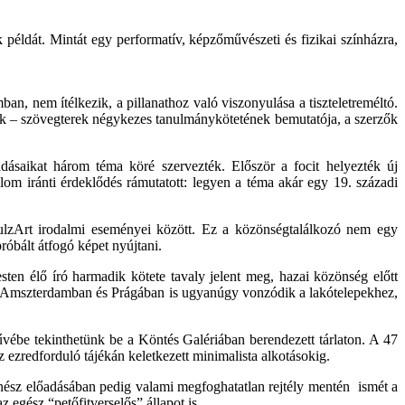
példát. Mintát egy performatív, képzőművészeti és fizikai színházra,
an, nem ítélkezik, a pillanathoz való viszonyulása a tiszteletreméltó.
ek – szövegterek négykezes tanulmánykötetének bemutatója, a szerzők
őadásaikat három téma köré szervezték. Először a focit helyezték új
om iránti érdeklődés rámutatott: legyen a téma akár egy 19. századi
 pulzArt irodalmi eseményei között. Ez a közönségtalálkozó nem egy
próbált átfogó képet nyújtani.
ten élő író harmadik kötete tavaly jelent meg, hazai közönség előtt
gy Amszterdamban és Prágában is ugyanúgy vonzódik a lakótelepekhez,
vébe tekinthetünk be a Köntés Galériában berendezett tárlaton. A 47
az ezredforduló tájékán keletkezett minimalista alkotásokig.
nész előadásában pedig valami megfoghatatlan rejtély mentén ismét a
egész “petőfitverselős” állapot is.