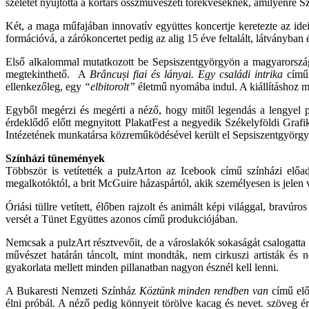
szeletét nyújtotta a kortárs összművészeti törekvéseknek, amilyenre S
Két, a maga műfajában innovatív együttes koncertje keretezte az idei 
formációvá, a zárókoncertet pedig az alig 15 éve feltalált, látványba
Első alkalommal mutatkozott be Sepsiszentgyörgyön a magyarországi
megtekinthető. A
Brâncuși fiai és lányai. Egy családi intrika
című 
ellenkezőleg, egy
“elbitorolt”
életmű nyomába indul. A kiállításhoz m
Egyből megérzi és megérti a néző, hogy mitől legendás a lengyel p
érdeklődő előtt megnyitott PlakatFest a negyedik Székelyföldi Grafi
Intézetének munkatársa közreműködésével került el Sepsiszentgyörgy
Színházi tünemények
Többször is vetítették a pulzArton az Icebook című színházi előad
megalkotóktól, a brit McGuire házaspártól, akik személyesen is jelen v
Óriási tüllre vetített, élőben rajzolt és animált képi világgal, brav
versét a Tünet Együttes azonos című produkciójában.
Nemcsak a pulzArt résztvevőit, de a városlakók sokaságát csalogatta
művészet határán táncolt, mint mondták, nem cirkuszi artisták és 
gyakorlata mellett minden pillanatban nagyon észnél kell lenni.
A Bukaresti Nemzeti Színház
Köztünk minden rendben van
című előa
élni próbál. A néző pedig könnyeit törölve kacag és nevet. szöveg ér