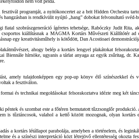
zékelyföldön nem volt példa.
fesztivál programját, a nyitókoncertet az a brit Hidden Orchestra tartot
n és hangzásban is rendkívülit nyújtó „hang” dobokat felvonultató svéd-
 fiatal szobrászgeneráció ígéretes tehetsége, Rabóczky Judit Rita, 
csoportos kiállításnak a MAGMA Kortárs Művészeti Kiállítótér ad o
ásnap egy kreativitásműhely is kötődött, Dan Acostioaei demonstrációj
lakátművészet, ahogy belép a kortárs lengyel plakátokat felsorakozta
kai Biennále hírnöke, ugyanis a tárlat anyaga az egyik zsűritag, dr.
re.
ást, amely tulajdonképpen egy pop-up könyv élő színészekkel és vetít
oltak a fesztiválon.
úros formai és technikai megoldásokat felsorakoztatva idézte meg két t
 ki péntek és szombat este a főtéren bemutatott tűzzsonglőr produkció.
nem is tűztáncosok, valahol a kettő között mozognak, olyan kortárs
dás a kortárs létállapot parabolája, amelyben a történelem, és leginká
telme és a színészi interpretáció közt létrejövő ellentétesség okozta