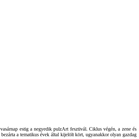
asárnap estig a negyedik pulzArt fesztivál. Ciklus végén, a zene és
bezárta a tematikus évek által kijelölt kört, ugyanakkor olyan gazdag