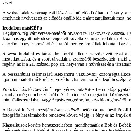
vezet.
A szabadkaiak vasárnap esti Rózsák című előadásában a látvány, a mo
amelynek nyelvezetét az előadás önálló ideje alatt tanulhattuk meg, 
Irodalom másKÉPp
Legújabb, rég várt verseskötetéből olvasott fel Rakovszky Zsuzsa. Lén
Izgalmas együttműködésre engedett következtetni az irodalmár Bazsá
a kortárs magyar prózából és lírából merítve próbálták felkutatni az ép
A szem
irodalmi és társadalmi portál kilenc szerzője vett részt a 
megvilágításba, és a sport társadalmi szerepéről beszélgettek, majd 
regény, akár a 21. századi pop-art, helye van a művészet és a társad
A besszarábiai származású Alexandru Vakulovski közönségtalálkozój
újonnan kiadott mű köré szerveződött, hanem portréjellegű beszélgetés v
Potozky László
Éles
című regényének pulzArtos bemutatója gyakorlat
azonban még nem beszélt róla. A Tein teraszán megtartott közönségt
mint Csíkszeredában vagy Sepsiszentgyörgyön, készülő regényéről pedi
A Balassi Intézet hozzájárulásának köszönhetően a budapesti Petőfi
fotográfia hét témakörbe rendezve követi végig „a fény és az árnyék útj
Klasszikusok kortárs hangszerelésben, mondhatnánk a Bob és Bobék O
miénknek érezzük Petőfit. A szavak a régiek, az értelmük lüktetése p