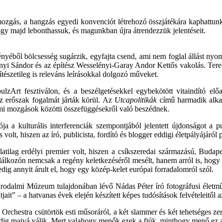
zgás, a hangzás egyedi konvenciót létrehozó összjátékára kaphattunk 
hogy majd lebonthassuk, és magunkban újra átrendezzük jelentéseit.
yéből bölcsesség sugárzik, egyfajta csend, ami nem foglal állást nyomb
nyi Sándor és az építész Wesselényi-Garay Andor Kettős vakolás. Ter
ítészetileg is releváns leírásokkal dolgozó műveket.
pulzArt fesztiválon, és a beszélgetésekkel egybekötött vitaindító el
az erőszak fogalmát járták körül. Az
Utcapolitikák
című harmadik alkal
almi mozgások közötti összefüggésekről való beszédnek.
a a kulturális interferenciák szempontjából jelentett újdonságot a
olt, hiszen az író, publicista, fordító és blogger eddigi életpályájáról 
ilag erdélyi premier volt, hiszen a csíkszeredai származású, Budapes
alálkozón nemcsak a regény keletkezéséről mesélt, hanem arról is, ho
g annyit árult el, hogy egy közép-kelet európai forradalomról szól.
 Irodalmi Múzeum tulajdonában lévő Nádas Péter író fotográfusi életmű
ait” – a hatvanas évek elején készített képes tudósítások felvételeitől 
rchestra csütörtök esti műsoráról, a két slammer és két tehetséges ze
edig maivá válik. Mert valahogy menők ezek a fiúk, minthogy menő ez az 