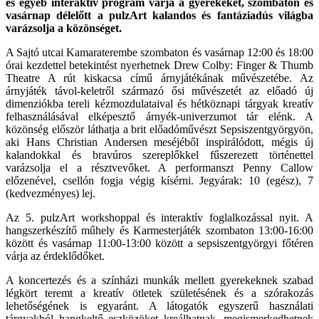
és egyéb interaktív program várja a gyerekeket, szombaton és
vasárnap délelőtt a pulzArt kalandos és fantáziadús világba
varázsolja a közönséget.
A Sajtó utcai Kamaraterembe szombaton és vasárnap 12:00 és 18:00
órai kezdettel betekintést nyerhetnek Drew Colby: Finger & Thumb
Theatre A rút kiskacsa című árnyjátékának művészetébe. Az
árnyjáték távol-keletről származó ősi művészetét az előadó új
dimenziókba tereli kézmozdulataival és hétköznapi tárgyak kreatív
felhasználásával elképesztő árnyék-univerzumot tár elénk. A
közönség először láthatja a brit előadóművészt Sepsiszentgyörgyön,
aki Hans Christian Andersen meséjéből inspirálódott, mégis új
kalandokkal és bravúros szereplőkkel fűszerezett történettel
varázsolja el a résztvevőket. A performanszt Penny Callow
előzenével, csellón fogja végig kísérni. Jegyárak: 10 (egész), 7
(kedvezményes) lej.
Az 5. pulzArt workshoppal és interaktív foglalkozással nyit. A
hangszerkészítő műhely és Karmesterjáték szombaton 13:00-16:00
között és vasárnap 11:00-13:00 között a sepsiszentgyörgyi főtéren
várja az érdeklődőket.
A koncertezés és a színházi munkák mellett gyerekeknek szabad
légkört teremt a kreatív ötletek születésének és a szórakozás
lehetőségének is egyaránt. A látogatók egyszerű használati
tárgyakból hangkeltő eszközöket kreálhatnak, megismerkedhetnek