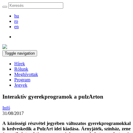
hu
ro
en
Toggle navigation
Hírek
Rólunk
Meghívottak
Program
Jegyek
Interaktív gyerekprogramok a pulzArton
Infó
31/08/2017
A közösségi részvétel jegyében változatos gyerekprogramokkal
is kedveskedik a PulzArt idei kiadása. Árnyjáték, színház, zene