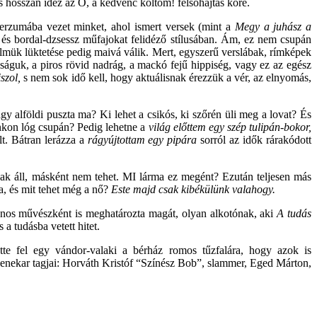
is hosszan idéz az Ó, a kedvenc költőm! felsóhajtás köré.
verzumába vezet minket, ahol ismert versek (mint a
Megy a juhász a
 és bordal-dzsessz műfajokat felidéző stílusában. Ám, ez nem csupán
telmük lüktetése pedig maivá válik. Mert, egyszerű verslábak, rímképek
águk, a piros rövid nadrág, a mackó fejű hippiség, vagy ez az egész
iszol,
s nem sok idő kell, hogy aktuálisnak érezzük a vér, az elnyomás,
gy alföldi puszta ma? Ki lehet a csikós, ki szőrén üli meg a lovat? És
nkon lóg csupán? Pedig lehetne a
világ előttem egy szép tulipán-bokor,
t. Bátran lerázza a
rágyújtottam egy pipára
sorról az idők rárakódott
csak áll, másként nem tehet. MI lárma ez megént? Ezután teljesen más
a, és mit tehet még a nő?
Este majd csak kibékülünk valahogy.
znos művészként is meghatározta magát, olyan alkotónak, aki
A tudás
a tudásba vetett hitet.
te fel egy vándor-valaki a bérház romos tűzfalára, hogy azok is
zenekar tagjai: Horváth Kristóf “Színész Bob”, slammer, Eged Márton,