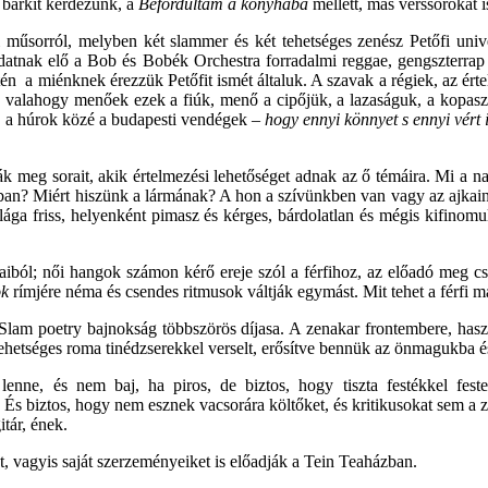
 bárkit kérdezünk, a
Befordultam a konyhába
mellett, más verssorokat 
i műsorról, melyben két slammer és két tehetséges zenész Petőfi uni
datnak elő a Bob és Bobék Orchestra forradalmi reggae, gengszterrap
tén
a miénknek érezzük Petőfit ismét általuk. A szavak a régiek, az ér
 valahogy menőek ezek a fiúk, menő a cipőjük, a lazaságuk, a kopaszs
k a húrok közé a budapesti vendégek –
hogy
ennyi könnyet s ennyi vért 
k meg sorait, akik értelmezési lehetőséget adnak az ő témáira. Mi a na
mában? Miért hiszünk a lármának? A hon a szívünkben van vagy az ajkai
ga friss, helyenként pimasz és kérges, bárdolatlan és mégis kifinomul
aiból;
női hangok számon kérő
ereje szól a férfihoz, az előadó meg 
ok
rímjére néma és csendes ritmusok váltják egymást. Mit tehet a férfi m
Slam poetry bajnokság többszörös díjasa. A zenakar frontembere, has
tehetséges roma tinédzserekkel verselt, erősítve bennük az önmagukba és 
ne, és nem baj, ha piros, de biztos, hogy tiszta festékkel festet
 És biztos, hogy nem esznek vacsorára költőket, és kritikusokat sem a 
tár, ének.
 vagyis saját szerzeményeiket is előadják a Tein Teaházban.