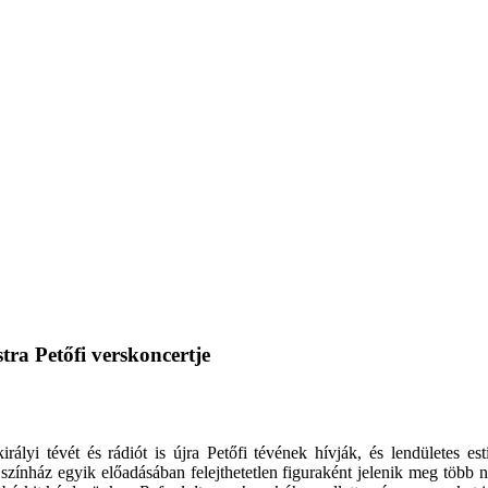
ra Petőfi verskoncertje
ályi tévét és rádiót is újra Petőfi tévének hívják, és lendületes es
i színház egyik előadásában felejthetetlen figuraként jelenik meg töb