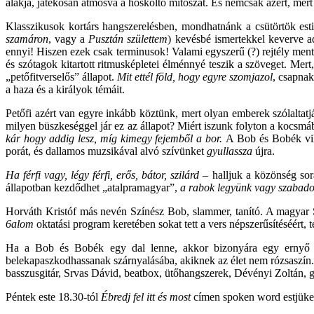
alakja, játékosan átmosva a hősköltő mítoszát. És nemcsak azért, mert
Klasszikusok kortárs hangszerelésben, mondhatnánk a csütörtök est
szamáron
, vagy a
Pusztán születtem
) kevésbé ismertekkel keverve a
ennyi! Hiszen ezek csak terminusok! Valami egyszerű (?) rejtély men
és szótagok kitartott ritmusképletei élménnyé teszik a szöveget.
Mert,
„petőfitverselős” állapot.
Mit ettél föld, hogy egyre szomjazol
, csapna
a haza és a királyok témáit.
Petőfi azért van egyre inkább köztünk, mert olyan emberek szólaltatjá
milyen büszkeséggel jár ez az állapot? Miért iszunk folyton a kocs
kár hogy addig lesz, míg kimegy fejemből a bor.
A Bob és Bobék vilá
porát, és dallamos muzsikával alvó szívünket
gyullassza
újra.
Ha férfi vagy, légy férfi, erős, bátor, szilárd
– halljuk a közönség sor
állapotban kezdődhet „atalpramagyar”,
a rabok legyünk vagy szabad
Horváth Kristóf más nevén Színész Bob, slammer, tanító. A magyar 
6alom
oktatási program keretében sokat tett a vers népszerűsítéséért, 
Ha a Bob és Bobék egy dal lenne, akkor bizonyára egy ernyő len
belekapaszkodhassanak szárnyalásába, akiknek az élet nem rózsaszín.
basszusgitár, Srvas Dávid, beatbox, ütőhangszerek, Dévényi Zoltán, gi
Péntek este 18.30-tól
Ébredj fel itt és most
címen spoken word estjüket,