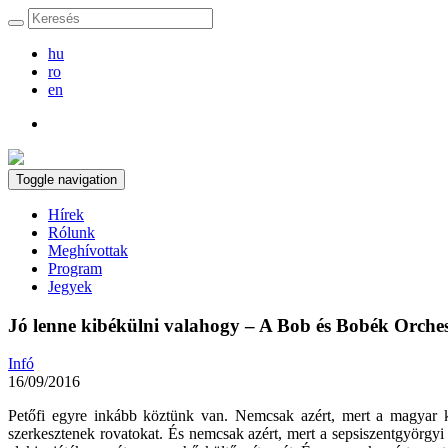
hu
ro
en
Toggle navigation
Hírek
Rólunk
Meghívottak
Program
Jegyek
Jó lenne kibékülni valahogy – A Bob és Bobék Orchest
Infó
16/09/2016
Petőfi egyre inkább köztünk van. Nemcsak azért, mert a magyar kir
szerkesztenek rovatokat. És nemcsak azért, mert a sepsiszentgyörgy