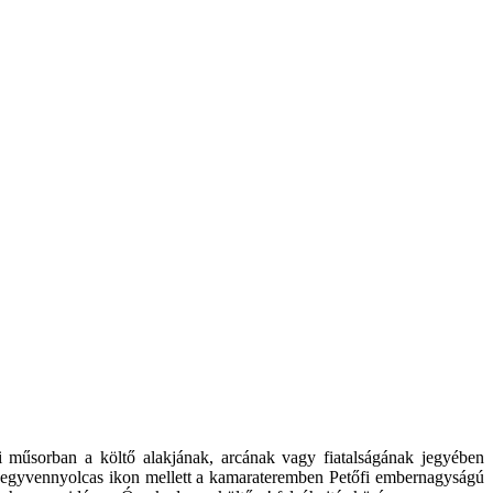
ti műsorban a költő alakjának, arcának vagy fiatalságának jegyében
b negyvennyolcas ikon mellett a kamarateremben Petőfi embernagyságú