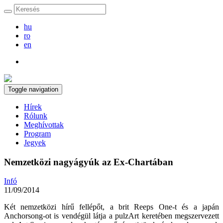
hu
ro
en
Toggle navigation
Hírek
Rólunk
Meghívottak
Program
Jegyek
Nemzetközi nagyágyúk az Ex-Chartában
Infó
11/09/2014
Két nemzetközi hírű fellépőt, a brit Reeps One-t és a japán
Anchorsong-ot is vendégül látja a pulzArt keretében megszervezett