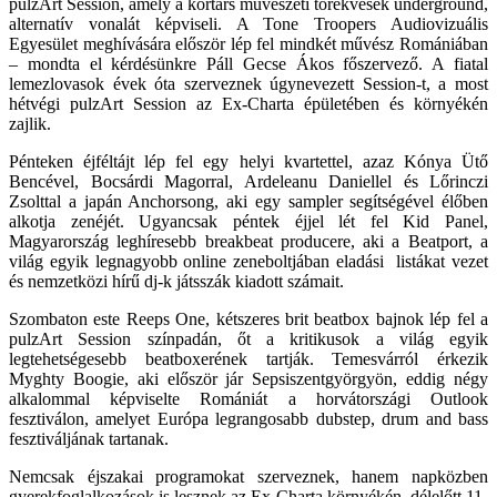
pulzArt Session, amely a kortárs művészeti törekvések underground,
alternatív vonalát képviseli. A Tone Troopers Audiovizuális
Egyesület meghívására először lép fel mindkét művész Romániában
– mondta el kérdésünkre Páll Gecse Ákos főszervező. A fiatal
lemezlovasok évek óta szerveznek úgynevezett Session-t, a most
hétvégi pulzArt Session az Ex-Charta épületében és környékén
zajlik.
Pénteken éjféltájt lép fel egy helyi kvartettel, azaz Kónya Ütő
Bencével, Bocsárdi Magorral, Ardeleanu Daniellel és Lőrinczi
Zsolttal a japán Anchorsong, aki egy sampler segítségével élőben
alkotja zenéjét. Ugyancsak péntek éjjel lét fel Kid Panel,
Magyarország leghíresebb breakbeat producere, aki a Beatport, a
világ egyik legnagyobb online zeneboltjában eladási listákat vezet
és nemzetközi hírű dj-k játsszák kiadott számait.
Szombaton este Reeps One, kétszeres brit beatbox bajnok lép fel a
pulzArt Session színpadán, őt a kritikusok a világ egyik
legtehetségesebb beatboxerének tartják. Temesvárról érkezik
Myghty Boogie, aki először jár Sepsiszentgyörgyön, eddig négy
alkalommal képviselte Romániát a horvátországi Outlook
fesztiválon, amelyet Európa legrangosabb dubstep, drum and bass
fesztiváljának tartanak.
Nemcsak éjszakai programokat szerveznek, hanem napközben
gyerekfoglalkozások is lesznek az Ex-Charta környékén, délelőtt 11-