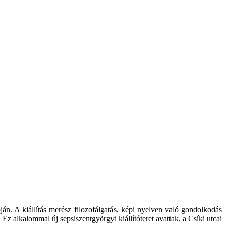
ján. A kiállítás merész filozofálgatás, képi nyelven való gondolkodás
Ez alkalommal új sepsiszentgyörgyi kiállítóteret avattak, a Csíki utcai