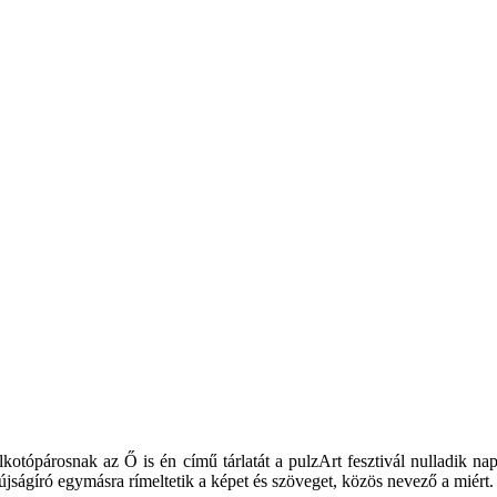
otópárosnak az Ő is én című tárlatát a pulzArt fesztivál nulladik nap
újságíró egymásra rímeltetik a képet és szöveget, közös nevező a miért. 