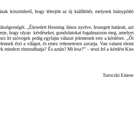
ak köszönhető, hogy létrejött az új kiállítótér, melynek hiánypótló
ségességét. „Élesedett Henning János nyelve, feszegeti határait, azt
ereje, hogy olyan kérdéseket, gondolatokat fogalmazzon meg, amelyet
írt szövegek pedig egyfajta választ jelentenek erre a kérdésre. „Őt
elennek érzi a világot, és emez rettenetesen zavarja. Van valami elemi
k mindezt elmondhatja? És aztán? Mi lesz?” – teszi fel a kérdést Kiss
Turoczki Emese