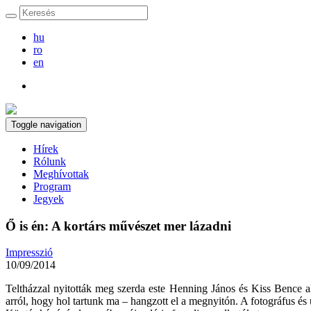
hu
ro
en
Toggle navigation
Hírek
Rólunk
Meghívottak
Program
Jegyek
Ő is én: A kortárs művészet mer lázadni
Impresszió
10/09/2014
Teltházzal nyitották meg szerda este Henning János és Kiss Bence alk
arról, hogy hol tartunk ma – hangzott el a megnyitón. A fotográfus és 