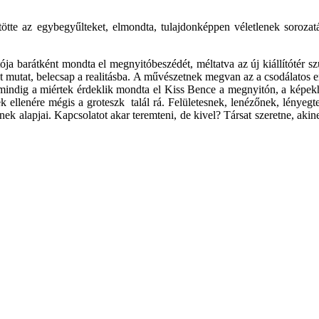
ötte az egybegyűlteket, elmondta, tulajdonképpen véletlenek sorozatán
arátként mondta el megnyitóbeszédét, méltatva az új kiállítótér szük
t mutat, belecsap a realitásba. A művészetnek megvan az a csodálatos 
ndig a miértek érdeklik mondta el Kiss Bence a megnyitón, a képekhez 
ek ellenére mégis a groteszk talál rá. Felületesnek, lenézőnek, lényegt
k alapjai. Kapcsolatot akar teremteni, de kivel? Társat szeretne, akine