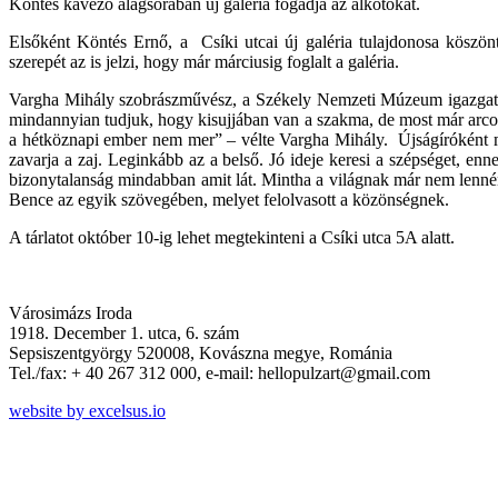
Köntés kávézó alagsorában új galéria fogadja az alkotókat.
Elsőként Köntés Ernő, a Csíki utcai új galéria tulajdonosa köszönt
szerepét az is jelzi, hogy már márciusig foglalt a galéria.
Vargha Mihály szobrászművész, a Székely Nemzeti Múzeum igazgatója b
mindannyian tudjuk, hogy kisujjában van a szakma, de most már arco
a hétköznapi ember nem mer” – vélte Vargha Mihály. Újságíróként mi
zavarja a zaj. Leginkább az a belső. Jó ideje keresi a szépséget, enn
bizonytalanság mindabban amit lát. Mintha a világnak már nem lennéne
Bence az egyik szövegében, melyet felolvasott a közönségnek.
A tárlatot október 10-ig lehet megtekinteni a Csíki utca 5A alatt.
Városimázs Iroda
1918. December 1. utca, 6. szám
Sepsiszentgyörgy 520008, Kovászna megye, Románia
Tel./fax: + 40 267 312 000, e-mail: hellopulzart@gmail.com
website by excelsus.io