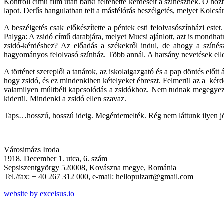
Kontroll című film után bárki feltehette kérdéseit a színésznek. Ő ho
lapot. Derűs hangulatban telt a másfélórás beszélgetés, melyet Kolcsár
A beszélgetés csak előkészítette a péntek esti felolvasószínházi es
Palyga: A zsidó című darabjára, melyet Mucsi ajánlott, azt is mondha
zsidó-kérdéshez? Az előadás a székekről indul, de ahogy a szín
hagyományos felolvasó színház. Több annál. A harsány nevetések ellen
A történet szereplői a tanárok, az iskolaigazgató és a pap döntés előt
hogy zsidó, és ez mindenkiben kételyeket ébreszt. Felmerül az a kérd
valamilyen múltbéli kapcsolódás a zsidókhoz. Nem tudnak megegyezni
kiderül. Mindenki a zsidó ellen szavaz.
Taps…hosszú, hosszú ideig. Megérdemelték. Rég nem láttunk ilyen j
Városimázs Iroda
1918. December 1. utca, 6. szám
Sepsiszentgyörgy 520008, Kovászna megye, Románia
Tel./fax: + 40 267 312 000, e-mail: hellopulzart@gmail.com
website by excelsus.io