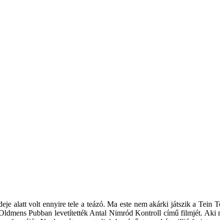
eje alatt volt ennyire tele a teázó. Ma este nem akárki játszik a Tein
z Oldmens Pubban levetítették Antal Nimród Kontroll című filmjét. Aki 