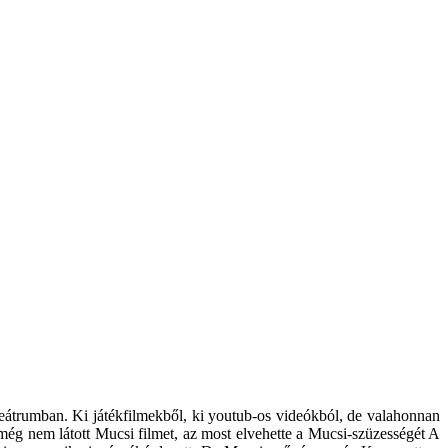
 Teátrumban. Ki játékfilmekből, ki youtub-os videókból, de valahonnan
még nem látott Mucsi filmet, az most elvehette a Mucsi-szüzességét A