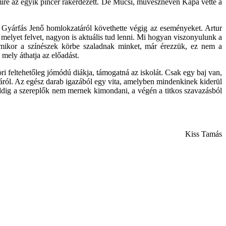
 amire az egyik pincér rákérdezett. De Mucsi, művésznevén Kapa vette a
ti Gyárfás Jenő homlokzatáról követhette végig az eseményeket. Artur
melyet felvet, nagyon is aktuális tud lenni. Mi hogyan viszonyulunk a
mikor a színészek körbe szaladnak minket, már érezzük, ez nem a
mely áthatja az előadást.
ori feltehetőleg jómódú diákja, támogatná az iskolát. Csak egy baj van,
járól. Az egész darab igazából egy vita, amelyben mindenkinek kiderül
ddig a szereplők nem mernek kimondani, a végén a titkos szavazásból
Kiss Tamás