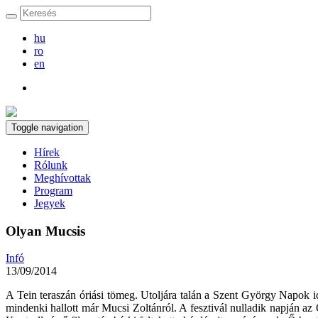
hu
ro
en
Toggle navigation
Hírek
Rólunk
Meghívottak
Program
Jegyek
Olyan Mucsis
Infó
13/09/2014
A Tein teraszán óriási tömeg. Utoljára talán a Szent György Napok id
mindenki hallott már Mucsi Zoltánról. A fesztivál nulladik napján a