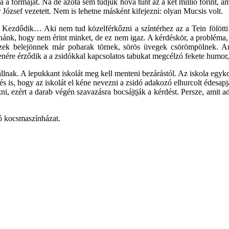
zta a formáját. Na de azóta sem tudjuk hová tűnt az a két millió forint,
 József vezetett. Nem is lehetne másként kifejezni: olyan Mucsis volt.
tet. Kezdődik… Aki nem tud közelférkőzni a színtérhez az a Tein fölöt
tnánk, hogy nem érint minket, de ez nem igaz. A kérdéskör, a probléma, 
észek belejönnek már poharak törnek, sörös üvegek csörömpölnek. A
ére érződik a a zsidókkal kapcsolatos tabukat megcélzó fekete humor, 
t állnak. A lepukkant iskolát meg kell menteni bezárástól. Az iskola egyk
és is, hogy az iskolát el kéne nevezni a zsidó adakozó elhurcolt édesap
, ezért a darab végén szavazásra bocsájtják a kérdést. Persze, amit a
ó kocsmaszínházat.