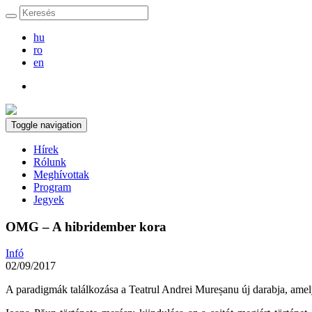
hu
ro
en
Toggle navigation
Hírek
Rólunk
Meghívottak
Program
Jegyek
OMG – A hibridember kora
Infó
02/09/2017
A paradigmák találkozása a Teatrul Andrei Mureșanu új darabja, amely