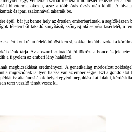
, amelyben egy, vélhetően szíriai menekült holttestét fedezik fel a Dun
alált hipotermia okozta, azaz a több órás úszás után kihűlt. A hivat
ntak és ipari szalonnával takarták be.
re épül, bár jut benne hely az értetlen emberbarátnak, a segítőkészen b
ágok félelemből fakadó sunyítását, szőnyeg alá seprési kísérletét, a re
esetért konkrétan felelő bűnöst keresi, sokkal inkább azokat a körülm
okát elénk tárja. Az abszurd szituációt jól tükrözi a boncolás jelenet
dik a figyelem az emberi lény haláláról.
sának megbicsaklását eredményezi. A genetikailag módosított zöldség
nt a migrációnak is ilyen hatása van az emberiségre. Ezt a gondolatot 
éldát is: általánosítások helyet egyéni megoldásokat találni, kérdéskik
an teret veszítő témát veséz ki.