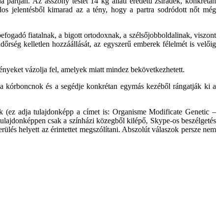
a partján. Az asszony testét 14 kg állati eredetű zsiradék, konkrétan
alos jelentésből kimarad az a tény, hogy a partra sodródott nőt még
efogadó fiatalnak, a bigott ortodoxnak, a szélsőjobboldalinak, viszont
ndőrség kelletlen hozzáállását, az egyszerű emberek félelmét is velőig
ényeket vázolja fel, amelyek miatt mindez bekövetkezhetett.
e: a kórboncnok és a segédje konkrétan egymás kezéből rángatják ki a
ek (ez adja tulajdonképp a címet is: Organisme Modificate Genetic –
tulajdonképpen csak a színházi közegből kilépő, Skype-os beszélgetés
erülés helyett az érintettet megszólítani. Abszolút válaszok persze nem