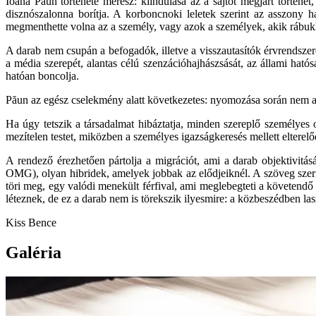
Ioana Păun története merész: kiindulása az a sajtót megjárt történet
disznószalonna borítja. A korboncnoki leletek szerint az asszony h
megmenthette volna az a személy, vagy azok a személyek, akik rábukka
A darab nem csupán a befogadók, illetve a visszautasítók érvrendszeré
a média szerepét, alantas célú szenzációhajhászsását, az állami hatós
hatóan boncolja.
Păun az egész cselekmény alatt következetes: nyomozása során nem az 
Ha úgy tetszik a társadalmat hibáztatja, minden szereplő személyes 
mezítelen testet, miközben a személyes igazságkeresés mellett elterelő
A rendező érezhetően pártolja a migrációt, ami a darab objektivitá
OMG), olyan hibridek, amelyek jobbak az elődjeiknél. A szöveg szeri
töri meg, egy valódi menekült férfival, ami meglebegteti a követendő p
léteznek, de ez a darab nem is törekszik ilyesmire: a közbeszédben lass
Kiss Bence
Galéria