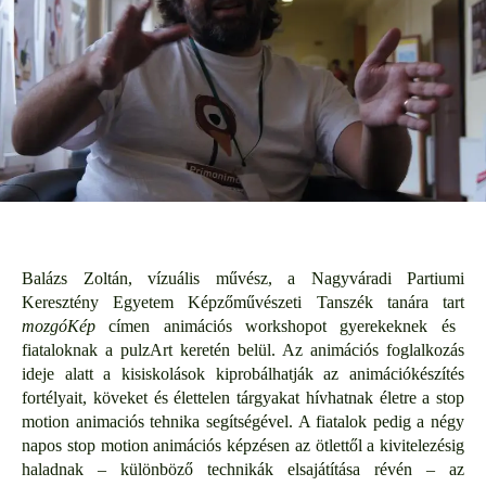
Balázs Zoltán, vízuális művész, a Nagyváradi Partiumi
Keresztény Egyetem Képzőművészeti Tanszék tanára tart
mozgóKép
címen animációs workshopot gyerekeknek és
fiataloknak a pulzArt keretén belül. Az animációs foglalkozás
ideje alatt a kisiskolások kiprobálhatják az animációkészítés
fortélyait, köveket és élettelen tárgyakat hívhatnak életre a stop
motion animaciós tehnika segítségével. A fiatalok pedig a négy
napos stop motion animációs képzésen az ötlettől a kivitelezésig
haladnak – különböző technikák elsajátítása révén – az