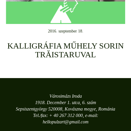
2016. szeptember 18.
KALLIGRÁFIA MŰHELY SORIN
TRĂISTARUVAL
Városimázs Iroda
1918. December 1. utca, 6. szám
Sepsiszentgyörgy 520008, Kovászna megye, Románia
Tel./fax: + 40 267 312 000, e-mail:
hellopulzart@gmail.com