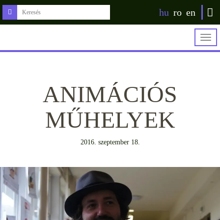
hu
ro
en
Togg
navig
ANIMÁCIÓS
MŰHELYEK
2016. szeptember 18.