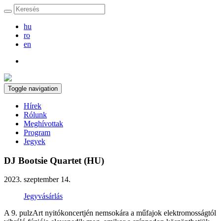
hu
ro
en
Toggle navigation
Hírek
Rólunk
Meghívottak
Program
Jegyek
DJ Bootsie Quartet (HU)
2023. szeptember 14.
Jegyvásárlás
A 9. pulzArt nyitókoncertjén nemsokára a műfajok elektromosságtól