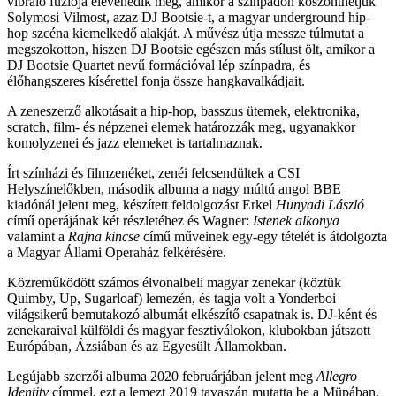
vibráló fúziója elevenedik meg, amikor a színpadon köszönthetjük
Solymosi Vilmost, azaz DJ Bootsie-t, a magyar underground hip-
hop szcéna kiemelkedő alakját. A művész útja messze túlmutat a
megszokotton, hiszen DJ Bootsie egészen más stílust ölt, amikor a
DJ Bootsie Quartet nevű formációval lép színpadra, és
élőhangszeres kísérettel fonja össze hangkavalkádjait.
A zeneszerző alkotásait a hip-hop, basszus ütemek, elektronika,
scratch, film- és népzenei elemek határozzák meg, ugyanakkor
komolyzenei és jazz elemeket is tartalmaznak.
Írt színházi és filmzenéket, zenéi felcsendültek a CSI
Helyszínelőkben, második albuma a nagy múltú angol BBE
kiadónál jelent meg, készített feldolgozást Erkel
Hunyadi László
című operájának két részletéhez és Wagner:
Istenek alkonya
valamint a
Rajna kincse
című műveinek egy-egy tételét is átdolgozta
a Magyar Állami Operaház felkérésére.
Közreműködött számos élvonalbeli magyar zenekar (köztük
Quimby, Up, Sugarloaf) lemezén, és tagja volt a Yonderboi
világsikerű bemutakozó albumát elkészítő csapatnak is. DJ-ként és
zenekaraival külföldi és magyar fesztiválokon, klubokban játszott
Európában, Ázsiában és az Egyesült Államokban.
Legújabb szerzői albuma 2020 februárjában jelent meg
Allegro
Identity
címmel, ezt a lemezt 2019 tavaszán mutatta be a Müpában,