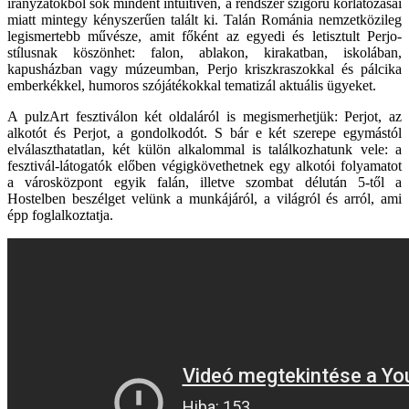
irányzatokból sok mindent intuitíven, a rendszer szigorú korlátozásai
miatt mintegy kényszerűen talált ki. Talán Románia nemzetközileg
legismertebb művésze, amit főként az egyedi és letisztult Perjo-
stílusnak köszönhet: falon, ablakon, kirakatban, iskolában,
kapusházban vagy múzeumban, Perjo kriszkraszokkal és pálcika
emberkékkel, humoros szójátékokkal tematizál aktuális ügyeket.
A pulzArt fesztiválon két oldaláról is megismerhetjük: Perjot, az
alkotót és Perjot, a gondolkodót. S bár e két szerepe egymástól
elválaszthatatlan, két külön alkalommal is találkozhatunk vele: a
fesztivál-látogatók előben végigkövethetnek egy alkotói folyamatot
a városközpont egyik falán, illetve szombat délután 5-től a
Hostelben beszélget velünk a munkájáról, a világról és arról, ami
épp foglalkoztatja.