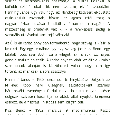
szerint az álszenteskedés bosszantja. A cukros üdítőket, a
külföldi üzletláncokat illik nem szeretni, elvből szabotálni.
Henning János úgy véli, hogy az illendőség kedvéért elkövetett
cselekedetek zavaróak, hiszen az egyén ettől még a
nagyáruházban bevásárolt üdítőt vidáman dönti magába. A
meztelenség is prüdériát vált ki – a fényképész, pedig a
szexuális utalásokat sem rejti véka alá.
Az Ő is én tárlat annyiban formabontó, hogy szöveg is kíséri a
képeket. Egy-egy témához egy-egy szöveg jár: Kiss Bence egy
kitalált fotós szeméből nézi a világot, aki a sok, személyes
gondja mellett dolgozik. A tárlat anyaga akár az általa kitalált
szempontok alapján is készülhetett volna, hogy nem így
történt, az már csak a sors szeszélye.
Henning János – 1962. december 6, fényképész. Dolgozik az
MTI-nek, több helyi újságnak, sajtófotósként számos
háromszéki eseményen fordul meg. Ha nem megrendelésre
dolgozik, szívesen használja az aktok által nyújtott kifejezési
eszközt, de a néprajzi ihletődés sem idegen tőle.
Kiss Bence – 1982. március 9, médiamunkás. Készít