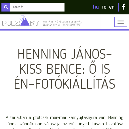
hu
ro
en
Togg
navig
HENNING JÁNOS–
KISS BENCE: Ő IS
ÉN–FOTÓKIÁLLÍTÁS
A tárlatban a groteszk már-már karnyújtásnyira van. Henning
János szándékosan választja az erős ingert, hiszen bevallása