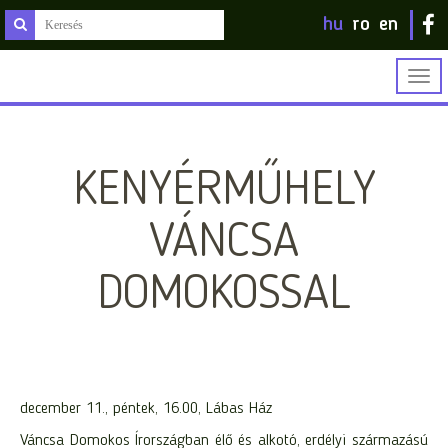
hu
ro
en
Togg
navig
KENYÉRMŰHELY
VÁNCSA
DOMOKOSSAL
december 11., péntek, 16.00, Lábas Ház
Váncsa Domokos Írországban élő és alkotó, erdélyi származású