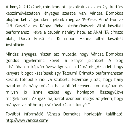
A kenyér értékének, mindennapi jelenlétének az erdélyi kortárs
képzőművészetben lényeges szerepe van: Váncsa Domokos
blogján két végpontként jelenik meg az 1994-es AnnArt-on az
Ütő Gusztáv és Kónya Réka akcióművészek által készített
performansz, illetve a csupán néhány hete, az ANAHITA címszó
alatt, Daczó Enikő és Kolumbán Hanna által készített
installáció.
Mindez lényeges, hiszen azt mutatja, hogy Váncsa Domokos
gondos figyelemmel követi a kenyér jelenlétét. A blog
leírásában a képzőművész így vall a témáról: „Az ötlet, hogy
kenyers blogot készítések egy Tatsumi Orimoto performanszán
készült fotóból kiindulva született. Eszembe jutott, hogy hány
barátom és hány művész használt fel kenyeret munkájában és
milyen jó lenne ezeket egy honlapon összegyűjtve
megtekinteni. Az igazi hajtóerőt azonban mégis az jelenti, hogy
hiányzik az otthoni pityókával készült kenyér”.
További információ Váncsa Domokos honlapján található:
http://www.vancsa.com/