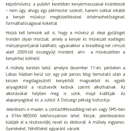
képzőművész: a pulzArt keretében kenyérmasszával kísérletezik
– nem úgy, ahogy egy pékmester szokott, hanem sokkal inkább
a kenyér művészi megközelítésével, értelmezhetőségével,
formálhatóságával kokettál.
Hozzá kell tennünk azt is, hogy a művész jó ideje gyűjtöget
minden olyan morzsát, amely a kenyér és művészet esetleges
metszéspontjánál található, ugyanakkor a breadblog.net címszó
alatt 2009-től összegyűjt mindent, ami a művészetben a
kenyérhez köthető.
A műhely keretén belül, amelyre december 11-én, pénteken a
Lábas Házban kerül sor, egy pár perces blog bemutató után a
készen megdagasztott kenyérből, magvakból és egyéb
anyagokból a résztvevők kedvük szerint alkothatnak. Az
alkotásokat helyben meg is sütik, majd kiállítják. Az
alapanyagokat és a sütést A Diószegi pékség biztosítja.
Jelentkezni e-mailen a contact@breadblog.net-en vagy SMS-ben
a 0744-983500 telefonszámon lehet. Kérjük, jelentkezéskor
küldjék el a résztvevő(k) nevét és életkorát. A műhely ingyenes.
Gyerekeket, felnőtteket egyaránt várunk.