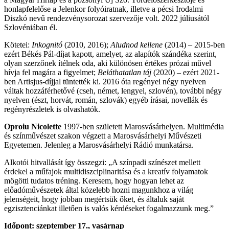
honlapfelelőse a Jelenkor folyóiratnak, illetve a pécsi Irodalmi
Diszkó nevű rendezvénysorozat szervezője volt. 2022 júliusától
Szlovéniában él.
Kötetei:
Inkognitó
(2010, 2016);
Aludnod kellene
(2014) – 2015-ben
ezért Békés Pál-díjat kapott, amelyet, az alapítók szándéka szerint,
olyan szerzőnek ítélnek oda, aki különösen értékes prózai művel
hívja fel magára a figyelmet;
Beláthatatlan táj
(2020) – ezért 2021-
ben Artisjus-díjjal tüntették ki. 2016 óta regényei négy nyelven
váltak hozzáférhetővé (cseh, német, lengyel, szlovén), további négy
nyelven (észt, horvát, román, szlovák) egyéb írásai, novellák és
regényrészletek is olvashatók.
Oproiu Nicolette
1997-ben született Marosvásárhelyen. Multimédia
és színművészet szakon végzett a Marosvásárhelyi Művészeti
Egyetemen. Jelenleg a Marosvásárhelyi Rádió munkatársa.
Alkotói hitvallását így összegzi: „A színpadi színészet mellett
érdekel a műfajok multidiszciplinaritása és a kreatív folyamatok
mögötti tudatos tréning. Keresem, hogy hogyan lehet az
előadóművészetek által közelebb hozni magunkhoz a világ
jelenségeit, hogy jobban megértsük őket, és általuk saját
egzisztenciánkat illetően is valós kérdéseket fogalmazzunk meg.”
Időpont: szeptember 17., vasárnap