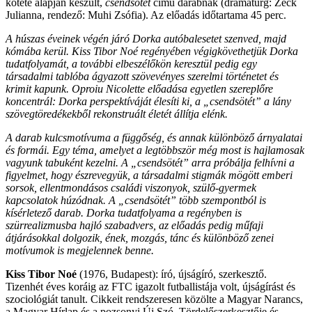
kötete alapján készült,
csendsötét
című darabnak (dramaturg: Zeck
Julianna, rendező: Muhi Zsófia). Az előadás időtartama 45 perc.
A húszas éveinek végén járó Dorka autóbalesetet szenved, majd
kómába kerül. Kiss Tibor Noé regényében végigkövethetjük Dorka
tudatfolyamát, a további elbeszélőkön keresztül pedig egy
társadalmi tablóba ágyazott szövevényes szerelmi történetet és
krimit kapunk. Oproiu Nicolette előadása egyetlen szereplőre
koncentrál: Dorka perspektíváját élesíti ki, a „csendsötét” a lány
szövegtöredékekből rekonstruált életét állítja elénk.
A darab kulcsmotívuma a függőség, és annak különböző árnyalatai
és formái. Egy téma, amelyet a legtöbbször még most is hajlamosak
vagyunk tabuként kezelni. A „csendsötét” arra próbálja felhívni a
figyelmet, hogy észrevegyük, a társadalmi stigmák mögött emberi
sorsok, ellentmondásos családi viszonyok, szülő-gyermek
kapcsolatok húzódnak. A „csendsötét” több szempontból is
kísérletező darab. Dorka tudatfolyama a regényben is
szürrealizmusba hajló szabadvers, az előadás pedig műfaji
átjárásokkal dolgozik, ének, mozgás, tánc és különböző zenei
motívumok is megjelennek benne.
Kiss Tibor Noé
(1976, Budapest): író, újságíró, szerkesztő.
Tizenhét éves koráig az FTC igazolt futballistája volt, újságírást és
szociológiát tanult. Cikkeit rendszeresen közölte a Magyar Narancs,
a Magyar Hírlap és a pozsonyi Új Szó. Tördelőszerkesztője és