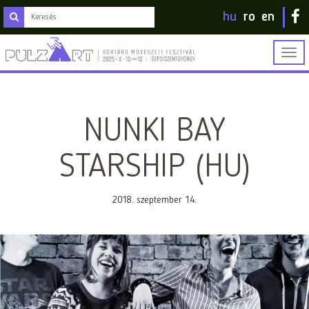
hu
ro
en
Togg
navig
NUNKI BAY
STARSHIP (HU)
2018. szeptember 14.