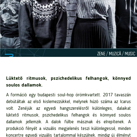
Lüktető ritmusok, pszichedelikus felhangok, könnyed
soulos dallamok.
A formáció egy budapesti soul-hop örömkvartett. 2017 tavaszán
debütáltak az első kislemezzükkel, melynek húzó száma az Icarus
volt. Zenéjük az egyedi hangszerelésről különleges, dalaikat
lüktető ritmusok, pszichedelikus felhangok és könnyed soulos
dallamok jellemzik. A dalok fülbe másznak és elrepítenek.
A
produkció fényét a vizuális megjelenés teszi különlegessé,
minden
koncertre egyedi vizuális tartalommal készülnek, mindig új élményt