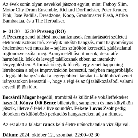
Az évek során olyan nevekkel játszott együtt, mint: Fatboy Slim,
Motor City Drum Ensemble, Richard Dorfmeister, Peter Kruder,
Fink, Jose Padilla, Dreadzone, Koop, Grandmaster Flash, Afrika
Bambaataa, és a The Herbaliser.
► 01:30 – 02:30
Prezeng (RO)
A
Prezeng
zenei túlélési mechanizmusok fenntartásáért született
elektroakusztikus trió. Zenéjük inkább hangzás, mint hagyományos
értelemben vett muzsika – sajátos szűrőkön keresztül, gátlástalanul
rögtönözve szólal meg. Aranymetélt ősi ritmusok, dekoratív
harmóniák, lélek és levegő találkoznak ebben az interaktív
lényegülésben. A formáció egyik fő célja egy zenei happening
létrehozása a teljes improvizáción keresztül, melyben megpróbálják
a legújabb hangzásokat a legrégebbivel társítani – különböző zenei
irányzatokon keresztül –, hogy a régi és az új találkozásából valami
egyedi jöjjön létre.
Bocsárdi Mago
r hegedül, trombitál és különféle vokáleffekteket
használ.
Kónya Ütő Bence
billentyűn, sampleren és más kütyükön
játszik, illetve ő felel a live soundért.
Fekete Lovas Zsolt
pedig
dobokon és különböző perkuciós hangszereken adja a ritmust.
Az est alatt a falakat
rancz
kelti életre utánozhatatlan vizuáljaival.
Dátum
: 2024. október 12., szombat, 22:00–02:30