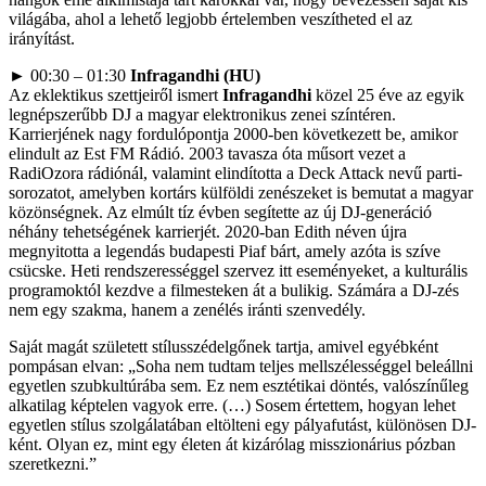
világába, ahol a lehető legjobb értelemben veszítheted el az
irányítást.
► 00:30 – 01:30
Infragandhi (HU)
Az eklektikus szettjeiről ismert
Infragandhi
közel 25 éve az egyik
legnépszerűbb DJ a magyar elektronikus zenei színtéren.
Karrierjének nagy fordulópontja 2000-ben következett be, amikor
elindult az Est FM Rádió. 2003 tavasza óta műsort vezet a
RadiOzora rádiónál, valamint elindította a Deck Attack nevű parti-
sorozatot, amelyben kortárs külföldi zenészeket is bemutat a magyar
közönségnek. Az elmúlt tíz évben segítette az új DJ-generáció
néhány tehetségének karrierjét. 2020-ban Edith néven újra
megnyitotta a legendás budapesti Piaf bárt, amely azóta is szíve
csücske. Heti rendszerességgel szervez itt eseményeket, a kulturális
programoktól kezdve a filmesteken át a bulikig. Számára a DJ-zés
nem egy szakma, hanem a zenélés iránti szenvedély.
Saját magát született stílusszédelgőnek tartja, amivel egyébként
pompásan elvan: „Soha nem tudtam teljes mellszélességgel beleállni
egyetlen szubkultúrába sem. Ez nem esztétikai döntés, valószínűleg
alkatilag képtelen vagyok erre. (…) Sosem értettem, hogyan lehet
egyetlen stílus szolgálatában eltölteni egy pályafutást, különösen DJ-
ként. Olyan ez, mint egy életen át kizárólag misszionárius pózban
szeretkezni.”