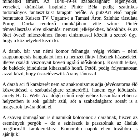
mindenki ismeri. Az 1848-49-es szabadságharc regényeket,
verseket, drámákat inspirált: Pintér Béla pedig szatirikus
tudományos fantasztikust faragott belőle. A pulzArt első napján
bemutatott Kaisers TV Ungarn-t a Tamási Áron Színház társulata
Porogi Dorka rendező munkájában vitte színre. Pintér
témaválasztása elve sikamlós: nemzeti jelképekhez, hősökhöz és az
őket övező mítoszokhoz finom cinizmussal közelít a szerző úgy,
hogy a közhelyeket kezdi ki.
A darab, bár van némi komor felhangja, végig vidám – némi
szappanoperás hangulatot hoz (a nemzet fiktív hősének házaséletét,
illetve családi viszonyait követi ugráló idősíkokon). Kossuth lelkes,
de balekok jóindulatát kihasználó honfi, Petőfi pedig folyamatosan
azzal küzd, hogy összetévesztik Arany Jánossal.
A darab sci-fi karakterét nem az anakronizmus adja (tévécsatorna élő
közvetítéssel a szabadságharc színteréről), hanem egy időutazás,
amely H. G. Wells Az időgép című regényéhez hasonlóan ebben a
helyzetben is sok galibát szül, sőt a szabadságharc sorsát is a
magyarok javára dönti el.
A szöveg önmagában is dinamikát kölcsönöz a darabnak, hiszen az
események pergők – de a színészek is passzolnak az általuk
megformált karakterekhez. Komorabb napok ellen továbbra is
ajánljuk!