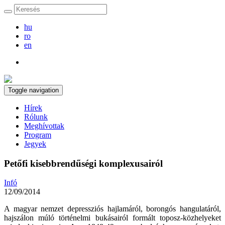
hu
ro
en
Toggle navigation
Hírek
Rólunk
Meghívottak
Program
Jegyek
Petőfi kisebbrendűségi komplexusairól
Infó
12/09/2014
A magyar nemzet depressziós hajlamáról, borongós hangulatáról,
hajszálon múló történelmi bukásairól formált toposz-közhelyeket