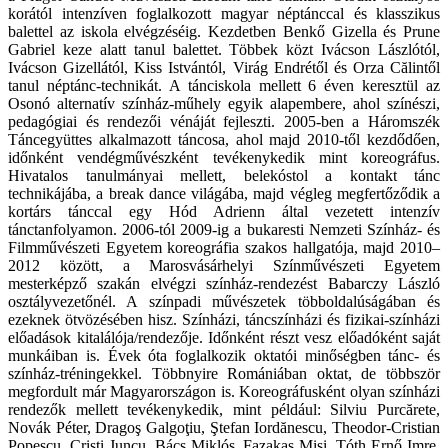
korától intenzíven foglalkozott magyar néptánccal és klasszikus
balettel az iskola elvégzéséig. Kezdetben Benkő Gizella és Prune
Gabriel keze alatt tanul balettet. Többek közt Ivácson Lászlótól,
Ivácson Gizellától, Kiss Istvántól, Virág Endrétől és Orza Călintől
tanul néptánc-technikát. A tánciskola mellett 6 éven keresztül az
Osonó alternatív színház-műhely egyik alapembere, ahol színészi,
pedagógiai és rendezői vénáját fejleszti. 2005-ben a Háromszék
Táncegyüttes alkalmazott táncosa, ahol majd 2010-től kezdődően,
időnként vendégművészként tevékenykedik mint koreográfus.
Hivatalos tanulmányai mellett, belekóstol a kontakt tánc
technikájába, a break dance világába, majd végleg megfertőződik a
kortárs tánccal egy Hód Adrienn által vezetett intenzív
tánctanfolyamon. 2006-tól 2009-ig a bukaresti Nemzeti Színház- és
Filmművészeti Egyetem koreográfia szakos hallgatója, majd 2010–
2012 között, a Marosvásárhelyi Színművészeti Egyetem
mesterképző szakán elvégzi színház-rendezést Babarczy László
osztályvezetőnél. A színpadi művészetek többoldalúságában és
ezeknek ötvözésében hisz. Színházi, táncszínházi és fizikai-színházi
előadások kitalálója/rendezője. Időnként részt vesz előadóként saját
munkáiban is. Évek óta foglalkozik oktatói minőségben tánc- és
színház-tréningekkel. Többnyire Romániában oktat, de többször
megfordult már Magyarországon is. Koreográfusként olyan színházi
rendezők mellett tevékenykedik, mint például: Silviu Purcărete,
Novák Péter, Dragoş Galgoţiu, Ştefan Iordănescu, Theodor-Cristian
Popescu, Cristi Juncu, Bács Miklós, Fazakas Misi, Tóth Ernő Imre,