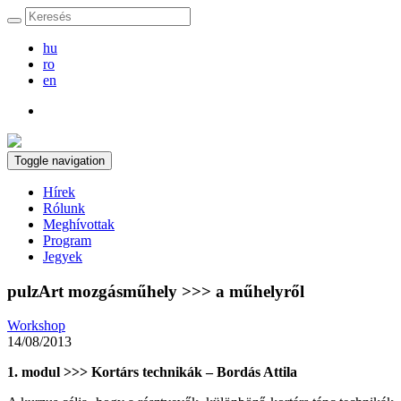
hu
ro
en
Toggle navigation
Hírek
Rólunk
Meghívottak
Program
Jegyek
pulzArt mozgásműhely >>> a műhelyről
Workshop
14/08/2013
1. modul >>> Kortárs technikák – Bordás Attila