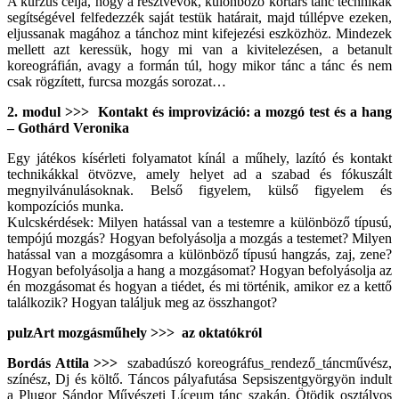
A kurzus célja, hogy a résztvevők, különböző kortárs tánc technikák
segítségével felfedezzék saját testük határait, majd túllépve ezeken,
eljussanak magához a tánchoz mint kifejezési eszközhöz. Mindezek
mellett azt keressük, hogy mi van a kivitelezésen, a betanult
koreográfián, avagy a formán túl, hogy mikor tánc a tánc és nem
csak rögzített, furcsa mozgás sorozat…
2. modul >>> Kontakt és improvizáció: a mozgó test és a hang
– Gothárd Veronika
Egy játékos kísérleti folyamatot kínál a műhely, lazító és kontakt
technikákkal ötvözve, amely helyet ad a szabad és fókuszált
megnyilvánulásoknak. Belső figyelem, külső figyelem és
kompozíciós munka.
Kulcskérdések: Milyen hatással van a testemre a különböző típusú,
tempójú mozgás? Hogyan befolyásolja a mozgás a testemet? Milyen
hatással van a mozgásomra a különböző típusú hangzás, zaj, zene?
Hogyan befolyásolja a hang a mozgásomat? Hogyan befolyásolja az
én mozgásomat és hogyan a tiédet, és mi történik, amikor ez a kettő
találkozik? Hogyan találjuk meg az összhangot?
pulzArt mozgásműhely >>> az oktatókról
Bordás Attila >>>
szabadúszó koreográfus_rendező_táncművész,
színész, Dj és költő. Táncos pályafutása Sepsiszentgyörgyön indult
a Plugor Sándor Művészeti Líceum tánc szakán. Ötödik osztályos