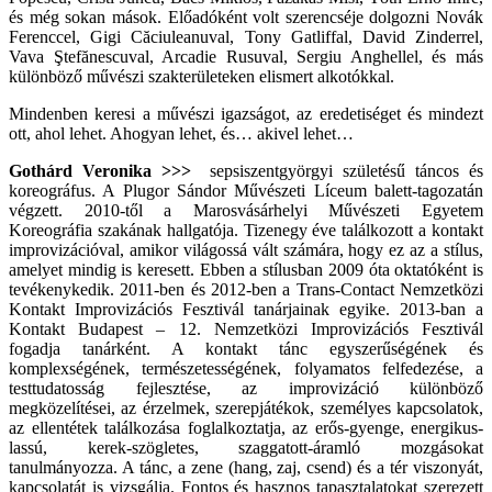
és még sokan mások. Előadóként volt szerencséje dolgozni Novák
Ferenccel, Gigi Căciuleanuval, Tony Gatliffal, David Zinderrel,
Vava Ştefănescuval, Arcadie Rusuval, Sergiu Anghellel, és más
különböző művészi szakterületeken elismert alkotókkal.
Mindenben keresi a művészi igazságot, az eredetiséget és mindezt
ott, ahol lehet. Ahogyan lehet, és… akivel lehet…
Gothárd Veronika >>>
sepsiszentgyörgyi születésű táncos és
koreográfus. A Plugor Sándor Művészeti Líceum balett-tagozatán
végzett. 2010-től a Marosvásárhelyi Művészeti Egyetem
Koreográfia szakának hallgatója. Tizenegy éve találkozott a kontakt
improvizációval, amikor világossá vált számára, hogy ez az a stílus,
amelyet mindig is keresett. Ebben a stílusban 2009 óta oktatóként is
tevékenykedik. 2011-ben és 2012-ben a Trans-Contact Nemzetközi
Kontakt Improvizációs Fesztivál tanárjainak egyike. 2013-ban a
Kontakt Budapest – 12. Nemzetközi Improvizációs Fesztivál
fogadja tanárként. A kontakt tánc egyszerűségének és
komplexségének, természetességének, folyamatos felfedezése, a
testtudatosság fejlesztése, az improvizáció különböző
megközelítései, az érzelmek, szerepjátékok, személyes kapcsolatok,
az ellentétek találkozása foglalkoztatja, az erős-gyenge, energikus-
lassú, kerek-szögletes, szaggatott-áramló mozgásokat
tanulmányozza. A tánc, a zene (hang, zaj, csend) és a tér viszonyát,
kapcsolatát is vizsgálja. Fontos és hasznos tapasztalatokat szerezett