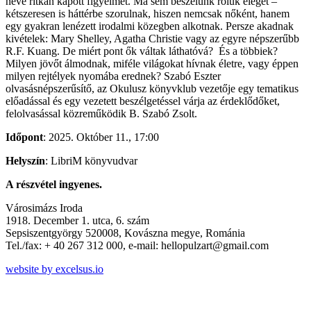
neve ritkán kapott figyelmet. Ma sem beszélünk róluk eleget –
kétszeresen is háttérbe szorulnak, hiszen nemcsak nőként, hanem
egy gyakran lenézett irodalmi közegben alkotnak. Persze akadnak
kivételek: Mary Shelley, Agatha Christie vagy az egyre népszerűbb
R.F. Kuang. De miért pont ők váltak láthatóvá? És a többiek?
Milyen jövőt álmodnak, miféle világokat hívnak életre, vagy éppen
milyen rejtélyek nyomába erednek? Szabó Eszter
olvasásnépszerűsítő, az Okulusz könyvklub vezetője egy tematikus
előadással és egy vezetett beszélgetéssel várja az érdeklődőket,
felolvasással közreműködik B. Szabó Zsolt.
Időpont
: 2025. Október 11., 17:00
Helyszín
: LibriM könyvudvar
A részvétel ingyenes.
Városimázs Iroda
1918. December 1. utca, 6. szám
Sepsiszentgyörgy 520008, Kovászna megye, Románia
Tel./fax: + 40 267 312 000, e-mail: hellopulzart@gmail.com
website by excelsus.io