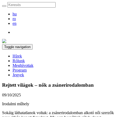
hu
ro
en
Toggle navigation
Hírek
Rólunk
Meghívottak
Program
Jegyek
Rejtett világok – nők a zsánerirodalomban
09/10/2025
Irodalmi műhely
Sokáig láthatatlanok voltak: a zsánerirodalomban alkotó női szerzők