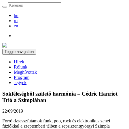
hu
ro
en
Toggle navigation
Hírek
Rólunk
Meghívottak
Program
Jegyek
Sokféleségből születő harmónia – Cédric Hanriot
Trió a Szimplában
22/09/2019
Forró dzsesszfutamok funk, pop, rock és elektronikus zenei
fúziókkal a szeptemberi télben a sepsiszentgyörgyi Szimpla