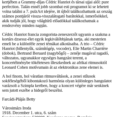
kertjében a Grammy-díjas Cédric Hanriot és társai ujjai alól: pure
perfection. Talán ennél jobb szombat esti programot ki se lehetett
volna találni a 7. pulzArt idejére, itt újból találkozhattunk az ország
számos pontjáról vissza-visszalátogató barátokkal, ismerősökkel,
akik tudják jól, hogy világhírű előadókkal találkozhatnak a
rendezvény minden napján.
Cédric Hanriot francia zongorista-zeneszerzőt ugyanis a szakma a
kortárs dzsessz-élet egyik legkiválóbbjának tartja, aki mesterien
emeli be a különféle zenei témákat alkotásaiba. A trio – Cédric
Hanriot (billentyűk, számítógép, vocoder), Elie Martin Charrière
(dobok), Bertrand Beruard (nagybőgő) – zenéje magával ragadó,
változatos, ugyanakkor egységes hangzást teremt, a
koncertélménybe tökéletesen illeszkednek az afrikai ritmusoktól
Leonard Cohen motívumain át az elektronikus zene elemei is.
A hol finom, hol váratlan ritmusváltások, a zenei stílusok
sokféleségéből kibontakozó harmónia olyan különleges hangulatot
varázsolt a Szimpla kertben, hogy a koncert végére már senkinek
sem jutott eszébe a hidegről beszélni.
Farcádi-Plájás Betty
Városimázs Iroda
1918. December 1. utca, 6. szám