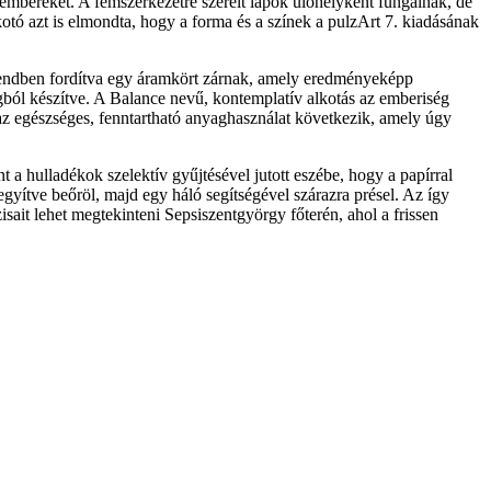
z embereket. A fémszerkezetre szerelt lapok ülőhelyként fungálnak, de
alkotó azt is elmondta, hogy a forma és a színek a pulzArt 7. kiadásának
sorrendben fordítva egy áramkört zárnak, amely eredményeképp
gból készítve. A Balance nevű, kontemplatív alkotás az emberiség
l az egészséges, fenntartható anyaghasználat következik, amely úgy
 a hulladékok szelektív gyűjtésével jutott eszébe, hogy a papírral
gyítve beőröl, majd egy háló segítségével szárazra présel. Az így
ait lehet megtekinteni Sepsiszentgyörgy főterén, ahol a frissen