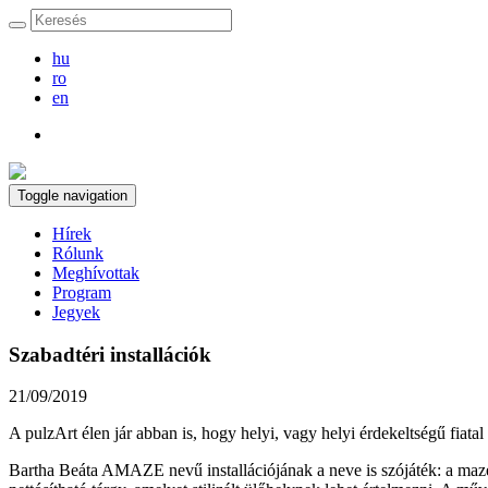
hu
ro
en
Toggle navigation
Hírek
Rólunk
Meghívottak
Program
Jegyek
Szabadtéri installációk
21/09/2019
A pulzArt élen jár abban is, hogy helyi, vagy helyi érdekeltségű fiata
Bartha Beáta AMAZE nevű installációjának a neve is szójáték: a maze, 