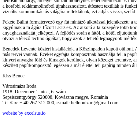
nettósítható tárgy, amelyet stilizált ülőhelynek lehet értelmezni. A m
a korábbi reklámmolinóból újrahasznosított, átfestett textíliák is funk
vizuális kommunikációs világára reflektálnak, ezt adják vissza, szelíd
Fekete Bálint formatervező egy fát mintázó alkotással jelentkezett: a
kigyúlnak a fa ágára fűzött LED-ek. Az alkotó a fa közepére több koc
anyaghasználatát jelképezi. A fejlődés során a fától, a kőtől eljutot
ötvözi a létező technológiákat, hogy azok a lehető legnagyobb mérté
Benedek Levente köztéri installációja a Kőszínpadon kapott otthont. A
más tervei vannak. Ezeket egyfajta komposztnak használja fel: a papír
kinyert anyagba föld és fűmagok kerülnek, olyan közeget teremtve, am
készített papírkomposzttól egészen a már élettel teli papírig minden áll
Kiss Bence
Városimázs Iroda
1918. December 1. utca, 6. szám
Sepsiszentgyörgy 520008, Kovászna megye, Románia
Tel./fax: + 40 267 312 000, e-mail: hellopulzart@gmail.com
website by excelsus.io