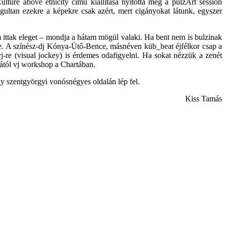
lture above etnicity című kiállítása nyitotta meg a pulzArt session
gultan ezekre a képekre csak azért, mert cigányokat látunk, egyszer
 ittak eleget – mondja a hátam mögül valaki. Ha bent nem is bulzinak
bele. A színész-dj Kónya-Ütő-Bence, másnéven küb_beat éjfélkor csap a
-re (visual jockey) is érdemes odafigyelni. Ha sokat nézzük a zenét
rától vj workshop a Chartában.
gy szentgyörgyi vonósnégyes oldalán lép fel.
Kiss Tamás