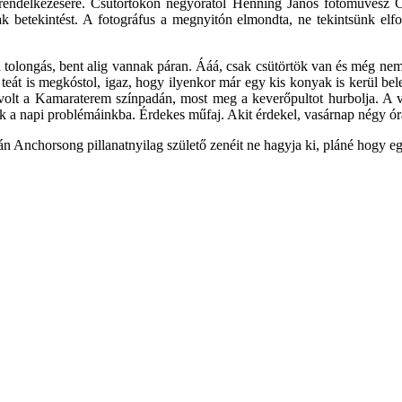
 rendelkezésére. Csütörtökön négyórától Henning János fotóművész Cu
ak betekintést. A fotográfus a megnyitón elmondta, ne tekintsünk elfo
a tolongás, bent alig vannak páran. Ááá, csak csütörtök van és még nem
ét teát is megkóstol, igaz, hogy ilyenkor már egy kis konyak is kerül 
volt a Kamaraterem színpadán, most meg a keverőpultot hurbolja. A vj
ünk a napi problémáinkba. Érdekes műfaj. Akit érdekel, vasárnap négy ó
án Anchorsong pillanatnyilag születő zenéit ne hagyja ki, pláné hogy e