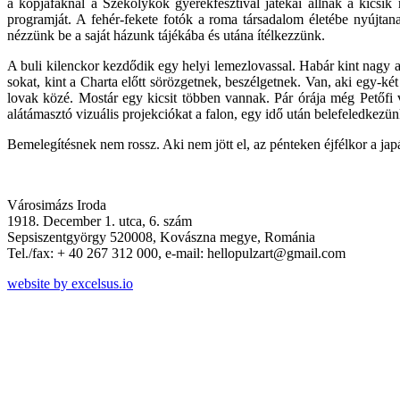
a kopjafáknál a Székölykök gyerekfesztivál játékai állnak a kicsik
programját. A fehér-fekete fotók a roma társadalom életébe nyújtan
nézzünk be a saját házunk tájékába és utána ítélkezzünk.
A buli kilenckor kezdődik egy helyi lemezlovassal. Habár kint nagy 
sokat, kint a Charta előtt sörözgetnek, beszélgetnek. Van, aki egy-k
lovak közé. Mostár egy kicsit többen vannak. Pár órája még Petőfi 
alátámasztó vizuális projekciókat a falon, egy idő után belefeledkez
Bemelegítésnek nem rossz. Aki nem jött el, az pénteken éjfélkor a jap
Városimázs Iroda
1918. December 1. utca, 6. szám
Sepsiszentgyörgy 520008, Kovászna megye, Románia
Tel./fax: + 40 267 312 000, e-mail: hellopulzart@gmail.com
website by excelsus.io