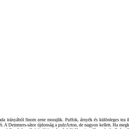
mda irányából finom zene morajlik. Puffok, árnyék és különleges tea il
nét. A Demmers-sátor újdonság a pulzArton, de nagyon kellett. Ha megk