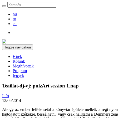
hu
ro
en
Toggle navigation
Hírek
Rólunk
Meghívottak
Program
Jegyek
Teaillat-dj-vj: pulzArt session 1.nap
Infó
12/09/2014
Ahogy az ember felfele sétál a könyvtár épülete mellett, a régi nyo
hajtogatott székekre, beszélgetni, vagy csak hallgatni a Demmers ze