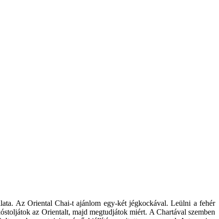
lata. Az Oriental Chai-t ajánlom egy-két jégkockával. Leülni a fehér
óstoljátok az Orientalt, majd megtudjátok miért. A Chartával szemben