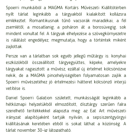
Spoerri munkáiból a MAGMA Kortárs Művészeti Kiállítótérben
nyílt tárlat leginkább a tárgyakból kialakított kollázsra
emlékeztet. Romantikusnak tűnő vacsorák maradékai, a fél
zsemlétől, a mosatlanig, a poháron át a borosüvegig, sok
mindent vonultat fel. A tárgyak elhelyezése a szövegkörnyezetre
is rálátást engedélyez, megmutatja, hogy a történtek miként
zajlottak.
Persze van a tárlatban sok egyéb jellegű műtárgy is: konyhai
eszközökből összeállított tárgyegyüttes, képeke, amelyekre
tárgyakat ragasztott a művész, ezáltal új értelmet kölcsönözve
nekik, de a MAGMA pincehelyiségében folyamatosan zajlik a
Spoerri művészetéhez jó értelmezési hátteret kölcsönző interjú
vetítése is.
Daniel Spoerri Galațion született, munkásságát leginkább a
hétköznapi helyzetükből elmozdított, dísztárgy szerűen falra
szerelhető terítékkekkel alapozta meg: az Eat Art művészeti
irányzat alapítójaként tartják nyilván, a sepsiszentgyörgyi
kiállításának keretében ebből is sokat láthat a közönség. A
tárlat november 30-ig látogatható.