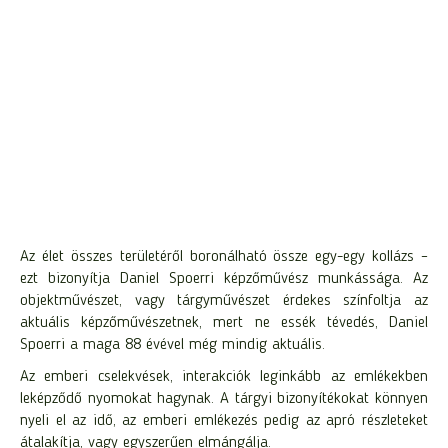
Az élet összes területéről boronálható össze egy-egy kollázs –
ezt bizonyítja Daniel Spoerri képzőművész munkássága. Az
objektművészet, vagy tárgyművészet érdekes színfoltja az
aktuális képzőművészetnek, mert ne essék tévedés, Daniel
Spoerri a maga 88 évével még mindig aktuális.
Az emberi cselekvések, interakciók leginkább az emlékekben
leképződő nyomokat hagynak. A tárgyi bizonyítékokat könnyen
nyeli el az idő, az emberi emlékezés pedig az apró részleteket
átalakítja, vagy egyszerűen elmángálja.