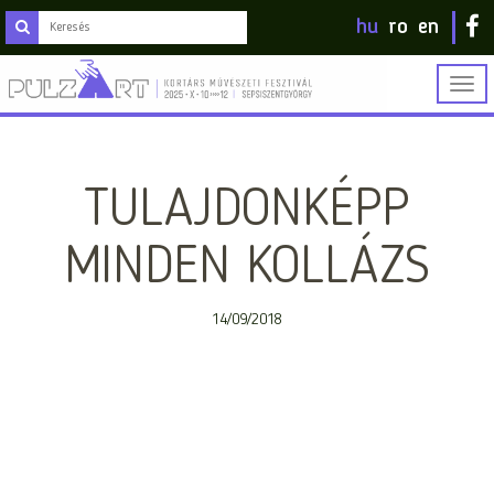
hu
ro
en
Togg
navig
TULAJDONKÉPP
MINDEN KOLLÁZS
14/09/2018