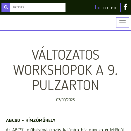
hu
ro
en
Togg
navig
VÁLTOZATOS
WORKSHOPOK A 9.
PULZARTON
07/09/2023
ABC90 – HÍMZŐMŰHELY
Az ABC90 műhelyfoglalkozás kalákára hív minden érdeklődőt,