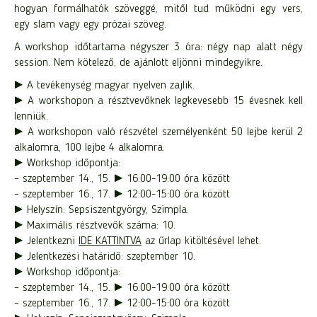
hogyan formálhatók szöveggé, mitől tud működni egy vers,
egy slam vagy egy prózai szöveg.
A workshop időtartama négyszer 3 óra: négy nap alatt négy
session. Nem kötelező, de ajánlott eljönni mindegyikre.
► A tevékenység magyar nyelven zajlik.
► A workshopon a résztvevőknek legkevesebb 15 évesnek kell
lenniük.
► A workshopon való részvétel személyenként 50 lejbe kerül 2
alkalomra, 100 lejbe 4 alkalomra.
► Workshop időpontja:
– szeptember 14., 15. ► 16:00-19:00 óra között
– szeptember 16., 17. ► 12:00-15:00 óra között
► Helyszín: Sepsiszentgyörgy, Szimpla.
► Maximális résztvevők száma: 10.
► Jelentkezni
IDE KATTINTVA
az űrlap kitöltésével lehet.
► Jelentkezési határidő: szeptember 10.
► Workshop időpontja:
– szeptember 14., 15. ► 16:00-19:00 óra között
– szeptember 16., 17. ► 12:00-15:00 óra között