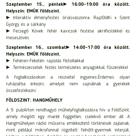
Szeptember 15., péntek► 16:00-19:00 óra között.
Helyszín: EMÜK földszint.
► Interaktív élményfestés óriásvászonra: RajzOldKi x Szent
György és a sárkány
► Fecsegő Kövek: fehér kavicsok festése akrilfestékkel és
meseszövés
Szeptember 16., szombat► 14:00-17:00 óra között.
Helyszín: EMÜK földszint.
► Fehéren-Feketén: rajzolás filctollakkal
► Természecsetek: festés természetes anyagokkal, fűszerekkel
A foglalkozásokon a részvétel ingyenes.Érdemes olyan
ruházatba érkezni, amelyet nem sajnálnak a gyerekek
összefestékezni.
FÖLDSZINT: HANGMŰHELY
A 9. pulzArton rendhagyó műhelyfoglalkozásra hív a FöldSzint,
amely mögött egy marék független, cselekvő ember áll. A
Hangműhelyen rádió műsorra emlékeztető történések zajlanak,
mint például mikrofonnal rögzített felnőtt-gyermek interjúk,