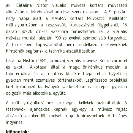
aki Cătălina Nistor vizuális művész kortárs művészeti
alkotásának létrehozásában részt szeretne venni. A 9. pulzArt
négy napja alatt a MAGMA Kortárs Művészeti Kiállítótér
műhelytermében a résztvevők, korosztálytól függetlenül, 15
darab 50×70 cm-es vászonra hímezhetnek rá, a vizuális
művész munkái alapján, ’90-es éveket szimbolizáló tárgyakat.
A hímzésben tapasztalattal nem rendelkező résztvevőknek
hímzőnők segítenek a technika elsajátításában.
Cătălina Nistor (1981, Craiova) vizuális művész. Kolozsváron él
és alkot. Alkotásai által, a maga önirónikus módján, a
tabutémákra és a mentális klisékre hívja fel a figyelmet;
gyakran merít személyes történetekből. Legfrissebb projektjei
közt különböző kiadványok szerkesztése is szerepel, gyakran
dolgozik más alkotókkal együtt.
A műhelyfoglalkozáshoz szükséges kellékek biztosítottak. A
résztvevők ajándékba kapnak egy-egy a művész rajzát
ábrázoló zsebkendőt, melyet majd kihímezhetnek. A belépés
ingyenes.
Időpontok: