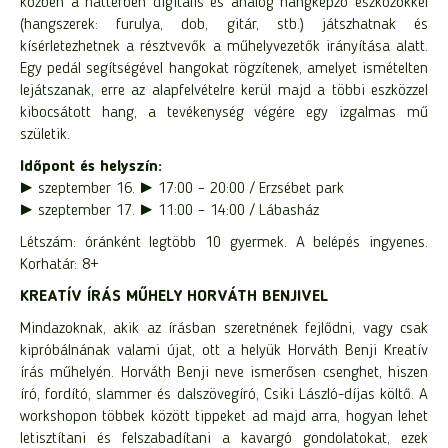
közben a háttérben digitális és analóg hangképző eszközökkel
(hangszerek: furulya, dob, gitár, stb.) játszhatnak és
kísérletezhetnek a résztvevők a műhelyvezetők irányítása alatt.
Egy pedál segítségével hangokat rögzítenek, amelyet ismételten
lejátszanak, erre az alapfelvételre kerül majd a többi eszközzel
kibocsátott hang, a tevékenység végére egy izgalmas mű
születik.
Időpont és helyszín:
► szeptember 16. ► 17:00 – 20:00 / Erzsébet park
► szeptember 17. ► 11:00 – 14:00 / Lábasház
Létszám: óránként legtöbb 10 gyermek. A belépés ingyenes.
Korhatár: 8+
KREATÍV ÍRÁS MŰHELY HORVÁTH BENJIVEL
Mindazoknak, akik az írásban szeretnének fejlődni, vagy csak
kipróbálnának valami újat, ott a helyük Horváth Benji Kreatív
írás műhelyén. Horváth Benji neve ismerősen csenghet, hiszen
író, fordító, slammer és dalszövegíró, Csiki László-díjas költő. A
workshopon többek között tippeket ad majd arra, hogyan lehet
letisztítani és felszabadítani a kavargó gondolatokat, ezek