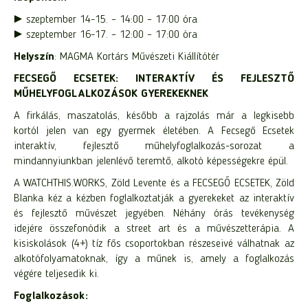
►
szeptember 14-15. – 14:00 – 17:00 óra
►
szeptember 16-17. – 12:00 – 17:00 óra
Helyszín
: MAGMA Kortárs Művészeti Kiállítótér
FECSEGŐ ECSETEK: INTERAKTÍV ÉS FEJLESZTŐ
MŰHELYFOGLALKOZÁSOK GYEREKEKNEK
A firkálás, maszatolás, később a rajzolás már a legkisebb
kortól jelen van egy gyermek életében. A Fecsegő Ecsetek
interaktív, fejlesztő műhelyfoglalkozás-sorozat a
mindannyiunkban jelenlévő teremtő, alkotó képességekre épül.
A WATCHTHIS.WORKS, Zöld Levente és a FECSEGŐ ECSETEK, Zöld
Blanka kéz a kézben foglalkoztatják a gyerekeket az interaktív
és fejlesztő művészet jegyében. Néhány órás tevékenység
idejére összefonódik a street art és a művészetterápia. A
kisiskolások (4+) tíz fős csoportokban részeseivé válhatnak az
alkotófolyamatoknak, így a műnek is, amely a foglalkozás
végére teljesedik ki.
Foglalkozások: