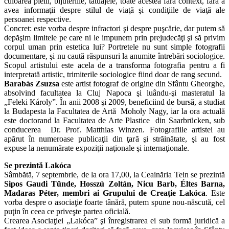
culoarea pielii, bijuteriile, tatuajele, toate acestea fără context, fără a
avea informaţii despre stilul de viaţă şi condiţiile de viaţă ale
persoanei respective.
Concret: este vorba despre infractori şi despre puşcărie, dar putem să
depăşim limitele pe care ni le impunem prin prejudecăţi şi să privim
corpul uman prin estetica lui? Portretele nu sunt simple fotografii
documentare, şi nu caută răspunsuri la anumite întrebări sociologice.
Scopul artistului este acela de a transforma fotografia pentru a fi
interpretată artistic, trimiterile sociologice fiind doar de rang secund.
Barabás Zsuzsa
este artist fotograf de origine din Sfântu Gheorghe,
absolvind facultatea la Cluj Napoca şi luându-şi masteratul la
„Feleki Károly”. În anii 2008 şi 2009, beneficiind de bursă, a studiat
la Budapesta la Facultatea de Artă Moholy Nagy, iar la ora actuală
este doctorand la Facultatea de Arte Plastice din Saarbrücken, sub
conducerea Dr. Prof. Matthias Winzen. Fotografiile artistei au
apărut în numeroase publicaţii din ţară şi străinătate, şi au fost
expuse la nenumărate expoziţii naţionale şi internaţionale.
Se prezintă Lakóca
Sâmbătă, 7 septembrie, de la ora 17,00, la Ceainăria Tein se prezintă
Sipos Gaudi Tünde, Hosszú Zoltán, Nicu Barb, Éltes Barna,
Madaras Péter, membri ai Grupului de Creaţie Lakóca
. Este
vorba despre o asociaţie foarte tânără, putem spune nou-născută, cel
puţin în ceea ce priveşte partea oficială.
Crearea Asociaţiei „Lakóca” şi înregistrarea ei sub formă juridică a