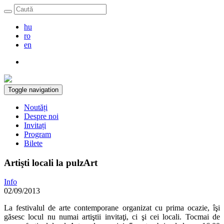
hu
ro
en
Toggle navigation
Noutăți
Despre noi
Invitați
Program
Bilete
Artişti locali la pulzArt
Info
02/09/2013
La festivalul de arte contemporane organizat cu prima ocazie, îşi
găsesc locul nu numai artiştii invitaţi, ci şi cei locali. Tocmai de