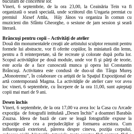
bucurăm de concertele lor.
Vineri, 6 septembrie, de la ora 23,00, la Ceainăria Tein va fi
organizată o seară specială, unde scriitorul din Ungaria premiat cu
premiul József Attila, Háy János va organiza în comun cu
muzicieni din Sfântu Gheorghe, o sesiune de jam session şi seară
literară.
Brâncuşi pentru copii – Activităţi de atelier
Două din monumentalele creaţii ale artistului sculptor renumit pentru
formele lui abstracte, vor fi oferite copiilor, în miniatură din lemn,
pentru a fi reinterpretate, să fie recreate şi colorate după pofta lor.
Scopul activităţilor pe două module, unde vor fi şi părţi de teorie,
este acela de a face cunoscută munca şi opera lui Constantin
Brâncuşi. Activitatea este condusă de duo-ul din Târgu Mureş
„Monotremu”, în colaborare cu artiştii de la Spaţiul Expoziţional de
artă contemporană Magma. La activităţile de atelier care vor avea
loc vineri, 6 septembrie, cu începere de la ora 11,00, sunt aşteptaţi
copii mai mari de 9 ani.
Desen închis
Vineri, 6 septembrie, de la ora 17,00 va avea loc la Casa cu Arcade
expoziţia de fotografii intitulată „Desen închis” a doamnei Barabás
Zsuzsa. Ideea de bază de care se leagă fotografiile expuse la
expoziţie este cea a prejudecăţilor şi formarea acestora. Cum
influenţează exteriorul, părerea despre cineva, poziţia corpului,