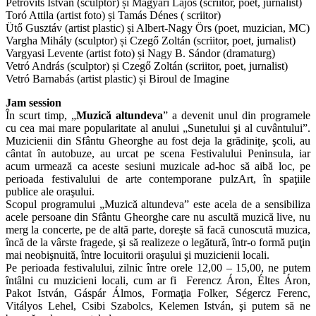
Petrovits István (sculptor) și Magyari Lajos (scriitor, poet, jurnalist)
Toró Attila (artist foto) și Tamás Dénes ( scriitor)
Ütő Gusztáv (artist plastic) și Albert-Nagy Örs (poet, muzician, MC)
Vargha Mihály (sculptor) și Czegő Zoltán (scriitor, poet, jurnalist)
Vargyasi Levente (artist foto) și Nagy B. Sándor (dramaturg)
Vetró András (sculptor) și Czegő Zoltán (scriitor, poet, jurnalist)
Vetró Barnabás (artist plastic) și Biroul de Imagine
Jam session
În scurt timp, „
Muzică altundeva
” a devenit unul din programele
cu cea mai mare popularitate al anului „Sunetului şi al cuvântului”.
Muzicienii din Sfântu Gheorghe au fost deja la grădiniţe, şcoli, au
cântat în autobuze, au urcat pe scena Festivalului Peninsula, iar
acum urmează ca aceste sesiuni muzicale ad-hoc să aibă loc, pe
perioada festivalului de arte contemporane pulzArt, în spaţiile
publice ale oraşului.
Scopul programului „Muzică altundeva” este acela de a sensibiliza
acele persoane din Sfântu Gheorghe care nu ascultă muzică live, nu
merg la concerte, pe de altă parte, doreşte să facă cunoscută muzica,
încă de la vârste fragede, şi să realizeze o legătură, într-o formă puţin
mai neobişnuită, între locuitorii oraşului şi muzicienii locali.
Pe perioada festivalului, zilnic între orele 12,00 – 15,00, ne putem
întâlni cu muzicieni locali, cum ar fi Ferencz Áron, Éltes Áron,
Pakot István, Gáspár Álmos, Formaţia Folker, Ségercz Ferenc,
Vitályos Lehel, Csibi Szabolcs, Kelemen István, şi putem să ne