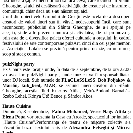
fost ideea a şapte tineri doritori să facă ceva, care locuiesc în Sfântu
Gheorghe, şi aici îşi desfăşoară activităţile de creaţie şi de instruire a
comunităţii, chiar dacă nu s-au născut toţi aici.
Unul din obiectivele Grupului de Creaţie este acela de a descoperi
creatori de valori tineri sau în vârstă nedescoperiţi încă, care sunt
necunoscuţi publicului din Sfântu Gheorghe, de a-i sprijini pe
aceştia, şi de a le prezenta munca şi activitatea, de a-i promova şi
prin asta de a diversifica paleta ofertei culturale a oraşului. În cadrul
festivalului de arte contemporane pulzArt, cinci din cei şapte membri
ai Asociaţiei Lakóca se prezintă pentru prima ocazie, cu un nume,
scop şi steag comun.
pulzNight party
Ex-Charta este locaţia unde, în data de 7 septembrie, de la ora 22,00
va avea loc pulzNight party , unde muzica va fi responsabilitatea
unor DJ locali. Sub numele de
FLaCLoSSLeSS, Bob Poljakov &
Marilin, küb_beat, MZR
, se ascund tineri creatori din Sfântu
Gheorghe, aceştia fiind Kusztos Attila, Vetró-Bodoni Barnabás,
Szabó Lehel, Kónya Ütő Bence şi Sándor Ákos.
Haute Cuisine
Duminică, 8 septembrie,
Fatma Mohamed, Veres Nagy Attila şi
Elena Popa
vor prezenta la Casa cu Arcade, spectacolul lor intitulat
„Haute Cuisine”.Performanţa de teatru de mişcare colectiv s-a
născut în baza textului scris de
Alexandra Felseghi şi Mircea
Laslo.