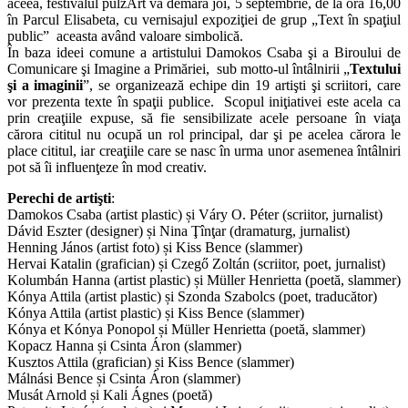
aceea, festivalul pulzArt va demara joi, 5 septembrie, de la ora 16,00
în Parcul Elisabeta, cu vernisajul expoziţiei de grup „Text în spaţiul
public” aceasta având valoare simbolică.
În baza ideei comune a artistului Damokos Csaba şi a Biroului de
Comunicare şi Imagine a Primăriei, sub motto-ul întâlnirii „
Textului
şi a imaginii
”, se organizează echipe din 19 artişti şi scriitori, care
vor prezenta texte în spaţii publice. Scopul iniţiativei este acela ca
prin creaţiile expuse, să fie sensibilizate acele persoane în viaţa
cărora cititul nu ocupă un rol principal, dar şi pe acelea cărora le
place cititul, iar creaţiile care se nasc în urma unor asemenea întâlniri
pot să îi influenţeze în mod creativ.
Perechi de artişti
:
Damokos Csaba (artist plastic) și Váry O. Péter (scriitor, jurnalist)
Dávid Eszter (designer) și Nina Ţînţar (dramaturg, jurnalist)
Henning János (artist foto) și Kiss Bence (slammer)
Hervai Katalin (grafician) și Czegő Zoltán (scriitor, poet, jurnalist)
Kolumbán Hanna (artist plastic) și Müller Henrietta (poetă, slammer)
Kónya Attila (artist plastic) și Szonda Szabolcs (poet, traducător)
Kónya Attila (artist plastic) și Kiss Bence (slammer)
Kónya et Kónya Ponopol și Müller Henrietta (poetă, slammer)
Kopacz Hanna și Csinta Áron (slammer)
Kusztos Attila (grafician) și Kiss Bence (slammer)
Málnási Bence și Csinta Áron (slammer)
Musát Arnold și Kali Ágnes (poetă)