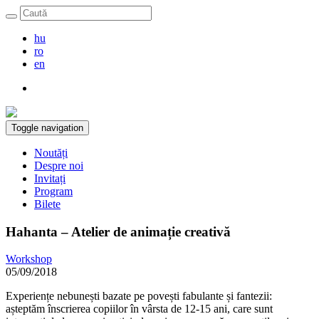
hu
ro
en
Toggle navigation
Noutăți
Despre noi
Invitați
Program
Bilete
Hahanta – Atelier de animație creativă
Workshop
05/09/2018
Experiențe nebunești bazate pe povești fabulante și fantezii:
așteptăm înscrierea copiilor în vârsta de 12-15 ani, care sunt