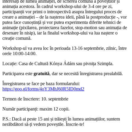
interesați de lumea animației, de scrierea comună a poveștilor și
animația acestora. În cadrul workshop-ului de 3-4 ore pe zi,
participanții vor primi o introspectivă asupra întregului proces de
creare a animației – de la nașterea ideii, până la postproducție -, vor
putea face cunoștință și vor putea experimenta diferite tehnici de
animație (pixilarea, proiectarea fazelor, stop-motion sau animația de
desenare în nisip), iar la finalul workshop-ului va lua naștere o
creație comună.
Workshop-ul va avea loc în perioada 13-16 septembrie, zilnic, între
orele 10:00-14:00.
Locație: Casa de Cultură Kónya Ádám sau pivnița Szimpla.
Participarea este
gratuită
, dar se necesită înregistrarea prealabilă.
Înregistrarea se face pe baza formularului:
https://goo.gl/forms/4oY3MhJ60R5ID0md2
Termen de înscriere: 10. septembrie
Număr participanți: maxim 12 copii.
P.S.: Dacă ai peste 15 ani și trăiești în lumea animațiilor, suntem
nerăbdători să-ți vedem poveștile. Înscrie-te!