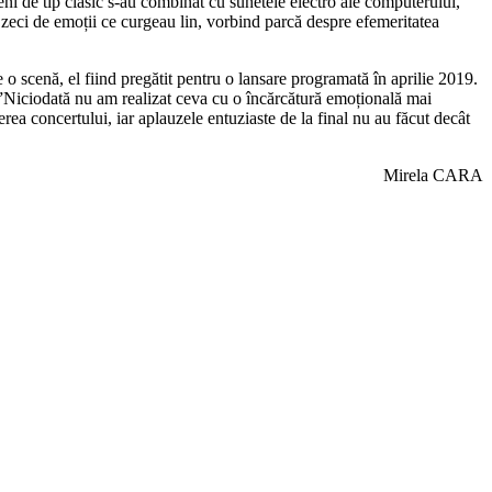
eni de tip clasic s-au combinat cu sunetele electro ale computerului,
r zeci de emoții ce curgeau lin, vorbind parcă despre efemeritatea
e o scenă, el fiind pregătit pentru o lansare programată în aprilie 2019.
”Niciodată nu am realizat ceva cu o încărcătură emoțională mai
rea concertului, iar aplauzele entuziaste de la final nu au făcut decât
Mirela CARA