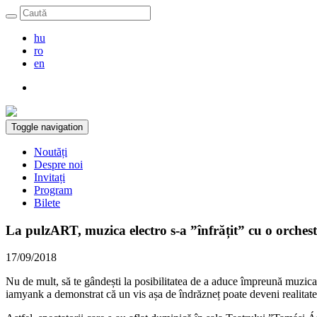
hu
ro
en
Toggle navigation
Noutăți
Despre noi
Invitați
Program
Bilete
La pulzART, muzica electro s-a ”înfrățit” cu o orchest
17/09/2018
Nu de mult, să te gândești la posibilitatea de a aduce împreună muzica 
iamyank a demonstrat că un vis așa de îndrăzneț poate deveni realitate