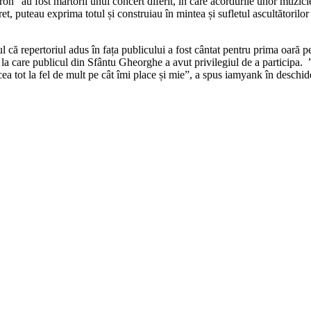
n” au fost martorii unui concert diferit, în care acordurile unor muzici
et, puteau exprima totul și construiau în mintea și sufletul ascultătorilo
l că repertoriul adus în fața publicului a fost cântat pentru prima oară p
la care publicul din Sfântu Gheorghe a avut privilegiul de a participa.
cea tot la fel de mult pe cât îmi place și mie”, a spus iamyank în deschide