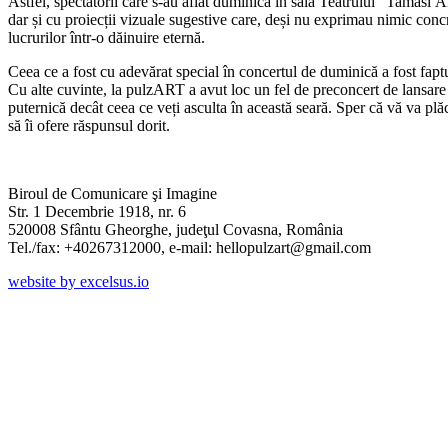
Astfel, spectatorii care s-au aflat duminică în sala Teatrului
”Tamási Áro
dar și cu proiecții vizuale sugestive care, deși nu exprimau nimic concr
lucrurilor într-o dăinuire eternă.
Ceea ce a fost cu adevărat special în concertul de duminică a fost faptu
Cu alte cuvinte, la pulzART a avut loc un fel de preconcert de lansare 
puternică decât ceea ce veți asculta în această seară. Sper că vă va plă
să îi ofere răspunsul dorit.
Biroul de Comunicare şi Imagine
Str. 1 Decembrie 1918, nr. 6
520008 Sfântu Gheorghe, judeţul Covasna, România
Tel./fax: +40267312000, e-mail: hellopulzart@gmail.com
website by excelsus.io