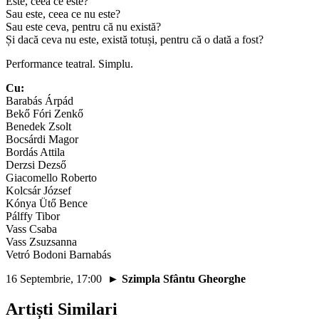
Este, ceea ce este?
Sau este, ceea ce nu este?
Sau este ceva, pentru că nu există?
Și dacă ceva nu este, există totuși, pentru că o dată a fost?
Performance teatral. Simplu.
Cu:
Barabás Árpád
Bekő Fóri Zenkő
Benedek Zsolt
Bocsárdi Magor
Bordás Attila
Derzsi Dezső
Giacomello Roberto
Kolcsár József
Kónya Ütő Bence
Pálffy Tibor
Vass Csaba
Vass Zsuzsanna
Vetró Bodoni Barnabás
16 Septembrie, 17:00
► Szimpla Sfântu Gheorghe
Artiști Similari