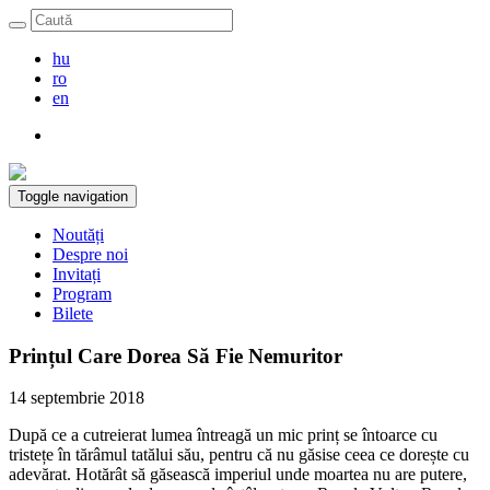
hu
ro
en
Toggle navigation
Noutăți
Despre noi
Invitați
Program
Bilete
Prințul Care Dorea Să Fie Nemuritor
14 septembrie 2018
După ce a cutreierat lumea întreagă un mic prinț se întoarce cu
tristețe în tărâmul tatălui său, pentru că nu găsise ceea ce dorește cu
adevărat. Hotărât să găsească imperiul unde moartea nu are putere,