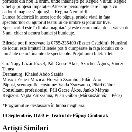
pornește din nou la drum, unde întâlnește pe Regele Vultur, Regele
Chel și prințesa Împărăției Albastre personajele care îl ajută cu
cadouri magice să ajungă la Regina Nemuririi.
Lumea folclorică în acest joc de păpuși prinde viață în fața
spectatorilor cu ajutorul teatrului de umbre și jocurilor live.
Spectacolul este în limba maghiară și este recomandat de la vârsta de
5 ani, chiar și pentru bunici și bunicuțe.
Biletele pot fi rezervate la 0755-335400 (Eszter Csüdöm). Numărul
de locuri este limitat! Biletele pot fi cumpărate la fața locului cu o
jumătate de oră înainte de spectacole. Prețul unui bilet: 7 lei.
Cu: Nagy Lázár József, Páll Gecse Ákos, Szucher Ágnes, Vincze
Tímea
Dramaturg: Khaled Abdo Szaida
Music / Zene / Muzică: Horváth Zsombor, Pilári Áron
Păpuși, scenografie, costume: Vajda Zsuzsanna, Pilári Gábor
Consultanți profesioniști: Páll Gecse Ákos, Jankó Mátyás
Regizori: Vajda Zsuzsanna, Pilári Gábor (MárkusZínház – Pécs)
*Programul se desfășoară în limba maghiară.
14 Septembrie, 11:00
► Teatrul de Păpuși Cimborák
Artiști Similari