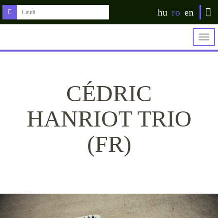
hu
ro
en
Togg
navig
CÉDRIC
HANRIOT TRIO
(FR)