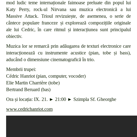
mod ludic teme internaționale faimoase preluate din popul lui
Katy Perry, rock-ul Nirvana sau muzica electronică a lui
Massive Attack. Trioul revizuiește, de asemenea, o serie de
cântece populare franceze și explorează compozițiile originale
ale lui Cedric, în care ritmul și interacțiunea sunt principalul
obiectiv.
Muzica lor se remarcă prin adăugarea de texturi electronice care
interacționează cu instrumente acustice (pian, tobe și bass),
aducând o dimensiune cinematografică în trio.
Membrii trupei:
Cédric Hanriot (pian, computer, vocoder)
Elie Martin Charrière (tobe)
Bertrand Beruard (bas)
Ora și locația: IX. 21. ► 21:00 ► Szimpla Sf. Gheorghe
www.cedrichanriot.com