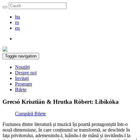
hu
ro
en
Toggle navigation
Noutăți
Despre noi
Invitați
Program
Bilete
Grecsó Krisztián & Hrutka Róbert: Libikóka
Cumpără Bilete
Fuziunea dintre literatură și muzică își poartă protagoniștii într-o
nouă dimensiune, în care conținutul se transformă, se deschide în
fața privitorului, ademenindu-l, luându-l de mână și invitându-l la