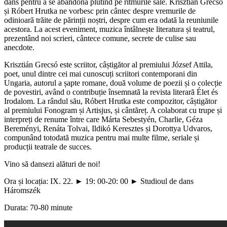
dans pentru a se abandona plutind pe ritmurile sale. Krisztián Grecsó
și Róbert Hrutka ne vorbesc prin cântec despre vremurile de
odinioară trăite de părinții noștri, despre cum era odată la reuniunile
acestora. La acest eveniment, muzica întâlnește literatura și teatrul,
prezentând noi scrieri, cântece comune, secrete de culise sau
anecdote.
Krisztián Grecsó este scriitor, câștigător al premiului József Attila,
poet, unul dintre cei mai cunoscuți scriitori contemporani din
Ungaria, autorul a șapte romane, două volume de poezii și o colecție
de povestiri, având o contribuție însemnată la revista literară Élet és
Irodalom. La rândul său, Róbert Hrutka este compozitor, câștigător
al premiului Fonogram și Artisjus, și cântăreț. A colaborat cu trupe și
interpreți de renume între care Márta Sebestyén, Charlie, Géza
Bereményi, Renáta Tolvai, Ildikó Keresztes și Dorottya Udvaros,
compunând totodată muzica pentru mai multe filme, seriale și
producții teatrale de succes.
Vino să dansezi alături de noi!
Ora și locația: IX. 22. ► 19: 00-20: 00 ► Studioul de dans
Háromszék
Durata: 70-80 minute