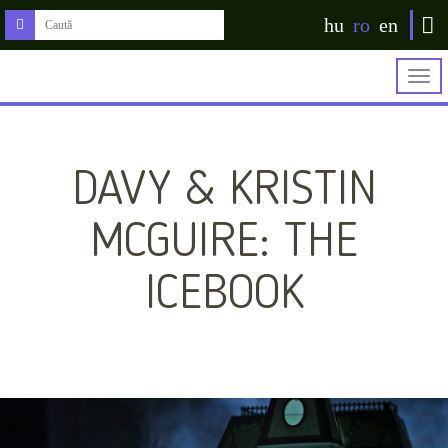
hu
ro
en
Togg
navig
DAVY & KRISTIN
MCGUIRE: THE
ICEBOOK