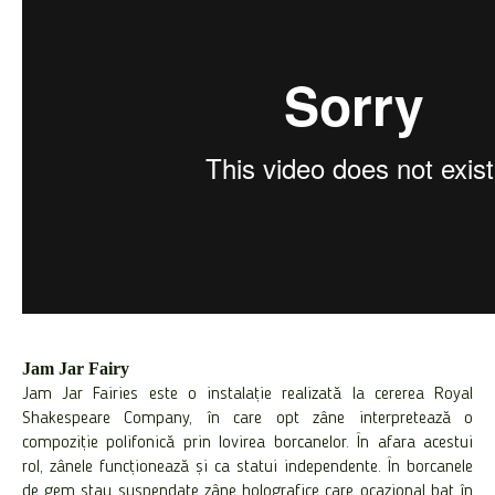
Jam Jar Fairy
Jam Jar Fairies este o instalație realizată la cererea Royal
Shakespeare Company, în care opt zâne interpretează o
compoziție polifonică prin lovirea borcanelor. În afara acestui
rol, zânele funcționează și ca statui independente. În borcanele
de gem stau suspendate zâne holografice care ocazional bat în