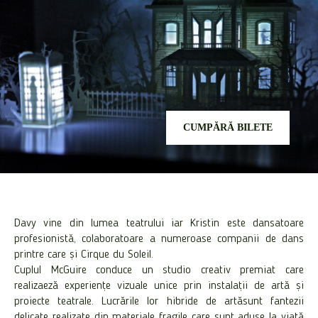
CUMPĂRĂ BILETE
Davy vine din lumea teatrului iar Kristin este dansatoare
profesionistă, colaboratoare a numeroase companii de dans
printre care și Cirque du Soleil.
Cuplul McGuire conduce un studio creativ premiat care
realizaeză experiențe vizuale unice prin instalații de artă și
proiecte teatrale. Lucrările lor hibride de artăsunt fantezii
delicate realizate din materiale fragile care sunt aduse la viață