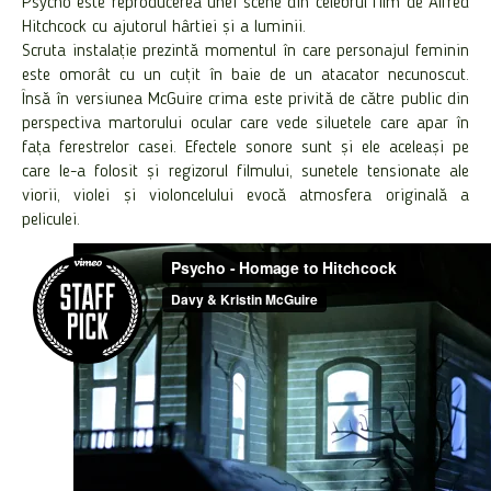
Psycho este reproducerea unei scene din celebrul film de Alfred
Hitchcock cu ajutorul hârtiei și a luminii.
Scruta instalație prezintă momentul în care personajul feminin
este omorât cu un cuțit în baie de un atacator necunoscut.
Însă în versiunea McGuire crima este privită de către public din
perspectiva martorului ocular care vede siluetele care apar în
fața ferestrelor casei. Efectele sonore sunt și ele aceleași pe
care le-a folosit și regizorul filmului, sunetele tensionate ale
viorii, violei și violoncelului evocă atmosfera originală a
peliculei.