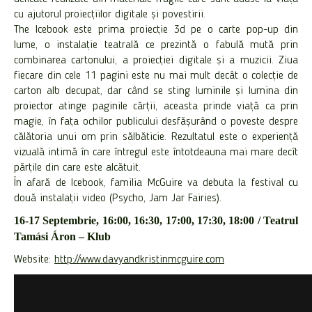
cu ajutorul proiecțiilor digitale și povestirii.
The Icebook este prima proiecție 3d pe o carte pop-up din
lume, o instalație teatrală ce prezintă o fabulă mută prin
combinarea cartonului, a proiecției digitale și a muzicii. Ziua
fiecare din cele 11 pagini este nu mai mult decât o colecție de
carton alb decupat, dar când se sting luminile și lumina din
proiector atinge paginile cărții, aceasta prinde viață ca prin
magie, în fața ochilor publicului desfășurând o poveste despre
călătoria unui om prin sălbăticie. Rezultatul este o experiență
vizuală intimă în care întregul este întotdeauna mai mare decît
părțile din care este alcătuit.
În afară de Icebook, familia McGuire va debuta la festival cu
două instalații video (Psycho, Jam Jar Fairies).
16-17 Septembrie, 16:00, 16:30, 17:00, 17:30, 18:00 / Teatrul
Tamási Áron – Klub
Website:
http://www.davyandkristinmcguire.com