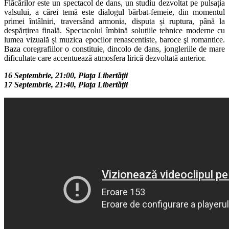
Flăcărilor este un spectacol de dans, un studiu dezvoltat pe pulsația
valsului, a cărei temă este dialogul bărbat-femeie, din momentul
primei întâlniri, traversând armonia, disputa și ruptura, până la
despărțirea finală. Spectacolul îmbină soluțiile tehnice moderne cu
lumea vizuală și muzica epocilor renascentiste, baroce şi romantice.
Baza coregrafiilor o constituie, dincolo de dans, jongleriile de mare
dificultate care accentuează atmosfera lirică dezvoltată anterior.
16 Septembrie, 21:00, Piaţa Libertăţii
17 Septembrie, 21:40, Piaţa Libertăţii