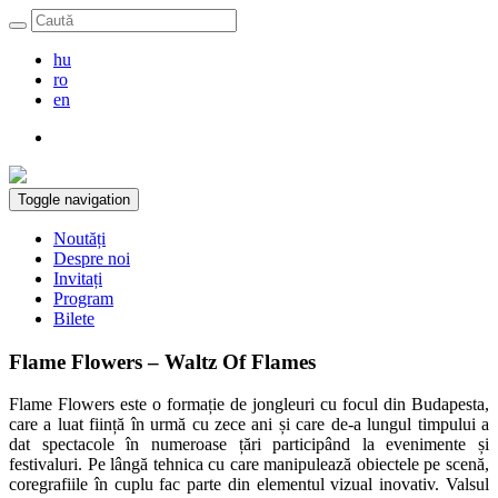
hu
ro
en
Toggle navigation
Noutăți
Despre noi
Invitați
Program
Bilete
Flame Flowers – Waltz Of Flames
Flame Flowers este o formație de jongleuri cu focul din Budapesta,
care a luat ființă în urmă cu zece ani și care de-a lungul timpului a
dat spectacole în numeroase țări participând la evenimente și
festivaluri. Pe lângă tehnica cu care manipulează obiectele pe scenă,
coregrafiile în cuplu fac parte din elementul vizual inovativ. Valsul