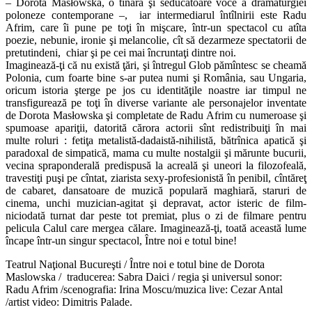
– Dorota Masłowska, o tînără şi seducătoare voce a dramaturgiei
poloneze contemporane –, iar intermediarul întîlnirii este Radu
Afrim, care îi pune pe toţi în mişcare, într-un spectacol cu atîta
poezie, nebunie, ironie şi melancolie, cît să dezarmeze spectatorii de
pretutindeni, chiar şi pe cei mai încruntaţi dintre noi.
Imaginează-ţi că nu există ţări, şi întregul Glob pămîntesc se cheamă
Polonia, cum foarte bine s-ar putea numi şi România, sau Ungaria,
oricum istoria şterge pe jos cu identităţile noastre iar timpul ne
transfigurează pe toţi în diverse variante ale personajelor inventate
de Dorota Masłowska şi completate de Radu Afrim cu numeroase şi
spumoase apariţii, datorită cărora actorii sînt redistribuiţi în mai
multe roluri : fetiţa metalistă-dadaistă-nihilistă, bătrînica apatică şi
paradoxal de simpatică, mama cu multe nostalgii şi mărunte bucurii,
vecina spraponderală predispusă la acreală şi uneori la filozofeală,
travestiţi puşi pe cîntat, ziarista sexy-profesionistă în penibil, cîntăreţ
de cabaret, dansatoare de muzică populară maghiară, staruri de
cinema, unchi muzician-agitat şi depravat, actor isteric de film-
niciodată turnat dar peste tot premiat, plus o zi de filmare pentru
pelicula Calul care mergea călare. Imaginează-ţi, toată această lume
încape într-un singur spectacol, Între noi e totul bine!
Teatrul Naţional Bucureşti / Între noi e totul bine de Dorota
Maslowska / traducerea: Sabra Daici / regia şi universul sonor:
Radu Afrim /scenografia: Irina Moscu/muzica live: Cezar Antal
/artist video: Dimitris Palade.