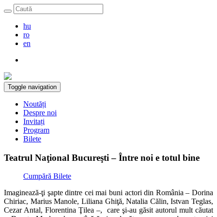
hu
ro
en
Toggle navigation
Noutăți
Despre noi
Invitați
Program
Bilete
Teatrul Naţional Bucureşti – Între noi e totul bine
Cumpără Bilete
Imaginează-ţi şapte dintre cei mai buni actori din România – Dorina
Chiriac, Marius Manole, Liliana Ghiţă, Natalia Călin, Istvan Teglas,
Cezar Antal, Florentina Ţilea –, care şi-au găsit autorul mult căutat